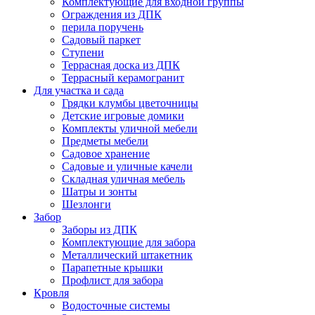
Комплектующие для входной группы
Ограждения из ДПК
перила поручень
Садовый паркет
Ступени
Террасная доска из ДПК
Террасный керамогранит
Для участка и сада
Грядки клумбы цветочницы
Детские игровые домики
Комплекты уличной мебели
Предметы мебели
Садовое хранение
Садовые и уличные качели
Складная уличная мебель
Шатры и зонты
Шезлонги
Забор
Заборы из ДПК
Комплектующие для забора
Металлический штакетник
Парапетные крышки
Профлист для забора
Кровля
Водосточные системы