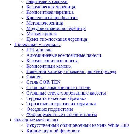
Защитные козырьки
Керамическая черепица
Композитная черепица
Кровельный профнастил
Металлочерепица
Модульная металлочерепица
Мягкая кровля
Цементно-песчаная черепица
Проектные материалы
HPL-панели
Алюминиевые композитные панели
Керамогранитные плиты
Композитный камень
Навесной клинкер и камень для вентфасада
Сланец
Сталь COR-TEN
Стальные композитные панели
Стальные структурированные кассеты
Терракота навесная керамика
Террасные покрытия из керамики
Фасадные подсистемы
Фиброцементные панели и плиты
Фасадные материалы
Искусственный облицовочный камень White Hills
Кирпич ручной формовки