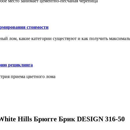
бое место занимает цементно-песчаная черепица
ормирования стоимости
ерный лом, какие категории существуют и как получить максима
рию рециклинга
стрия приема цветного лома
hite Hills Брюгге Брик DESIGN 316-50