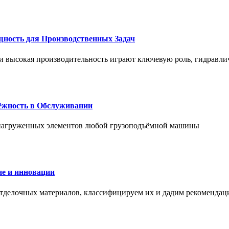
щность для Производственных Задач
и высокая производительность играют ключевую роль, гидравли
дёжность в Обслуживании
и нагруженных элементов любой грузоподъёмной машины
е и инновации
отделочных материалов, классифицируем их и дадим рекомендац