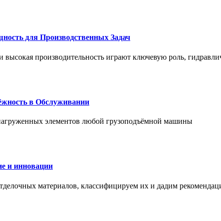
щность для Производственных Задач
и высокая производительность играют ключевую роль, гидравли
дёжность в Обслуживании
и нагруженных элементов любой грузоподъёмной машины
е и инновации
отделочных материалов, классифицируем их и дадим рекомендац