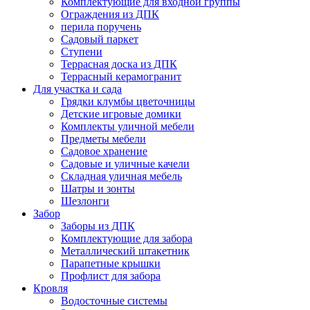
Комплектующие для входной группы
Ограждения из ДПК
перила поручень
Садовый паркет
Ступени
Террасная доска из ДПК
Террасный керамогранит
Для участка и сада
Грядки клумбы цветочницы
Детские игровые домики
Комплекты уличной мебели
Предметы мебели
Садовое хранение
Садовые и уличные качели
Складная уличная мебель
Шатры и зонты
Шезлонги
Забор
Заборы из ДПК
Комплектующие для забора
Металлический штакетник
Парапетные крышки
Профлист для забора
Кровля
Водосточные системы