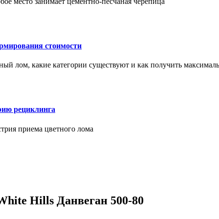
бое место занимает цементно-песчаная черепица
ормирования стоимости
ерный лом, какие категории существуют и как получить максима
рию рециклинга
стрия приема цветного лома
ite Hills Данвеган 500-80