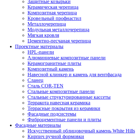
Защитные козырьки
Керамическая черепица
Композитная черепица
Кровельный профнастил
Металлочерепица
Модульная металлочерепица
Мягкая кровля
Цементно-песчаная черепица
Проектные материалы
HPL-панели
Алюминиевые композитные панели
Керамогранитные плиты
Композитный камень
Навесной клинкер и камень для вентфасада
Сланец
Сталь COR-TEN
Стальные композитные панели
Стальные структурированные кассеты
Терракота навесная керамика
Террасные покрытия из керамики
Фасадные подсистемы
Фиброцементные панели и плиты
Фасадные материалы
Искусственный облицовочный камень White Hills
Кирпич ручной формовки