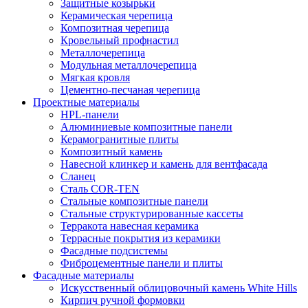
Защитные козырьки
Керамическая черепица
Композитная черепица
Кровельный профнастил
Металлочерепица
Модульная металлочерепица
Мягкая кровля
Цементно-песчаная черепица
Проектные материалы
HPL-панели
Алюминиевые композитные панели
Керамогранитные плиты
Композитный камень
Навесной клинкер и камень для вентфасада
Сланец
Сталь COR-TEN
Стальные композитные панели
Стальные структурированные кассеты
Терракота навесная керамика
Террасные покрытия из керамики
Фасадные подсистемы
Фиброцементные панели и плиты
Фасадные материалы
Искусственный облицовочный камень White Hills
Кирпич ручной формовки