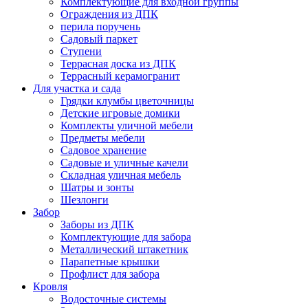
Комплектующие для входной группы
Ограждения из ДПК
перила поручень
Садовый паркет
Ступени
Террасная доска из ДПК
Террасный керамогранит
Для участка и сада
Грядки клумбы цветочницы
Детские игровые домики
Комплекты уличной мебели
Предметы мебели
Садовое хранение
Садовые и уличные качели
Складная уличная мебель
Шатры и зонты
Шезлонги
Забор
Заборы из ДПК
Комплектующие для забора
Металлический штакетник
Парапетные крышки
Профлист для забора
Кровля
Водосточные системы