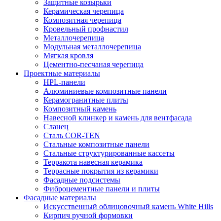
Защитные козырьки
Керамическая черепица
Композитная черепица
Кровельный профнастил
Металлочерепица
Модульная металлочерепица
Мягкая кровля
Цементно-песчаная черепица
Проектные материалы
HPL-панели
Алюминиевые композитные панели
Керамогранитные плиты
Композитный камень
Навесной клинкер и камень для вентфасада
Сланец
Сталь COR-TEN
Стальные композитные панели
Стальные структурированные кассеты
Терракота навесная керамика
Террасные покрытия из керамики
Фасадные подсистемы
Фиброцементные панели и плиты
Фасадные материалы
Искусственный облицовочный камень White Hills
Кирпич ручной формовки