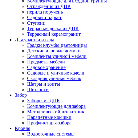
Комплектующие для входной группы
Ограждения из ДПК
перила поручень
Садовый паркет
Ступени
Террасная доска из ДПК
Террасный керамогранит
Для участка и сада
Грядки клумбы цветочницы
Детские игровые домики
Комплекты уличной мебели
Предметы мебели
Садовое хранение
Садовые и уличные качели
Складная уличная мебель
Шатры и зонты
Шезлонги
Забор
Заборы из ДПК
Комплектующие для забора
Металлический штакетник
Парапетные крышки
Профлист для забора
Кровля
Водосточные системы