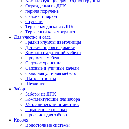
Комплектующие для входной группы
Ограждения из ДПК
перила поручень
Садовый паркет
Ступени
Террасная доска из ДПК
Террасный керамогранит
Для участка и сада
Грядки клумбы цветочницы
Детские игровые домики
Комплекты уличной мебели
Предметы мебели
Садовое хранение
Садовые и уличные качели
Складная уличная мебель
Шатры и зонты
Шезлонги
Забор
Заборы из ДПК
Комплектующие для забора
Металлический штакетник
Парапетные крышки
Профлист для забора
Кровля
Водосточные системы