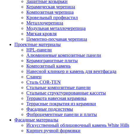
Защитные козырьки
Керамическая черепица
Композитная черепица
Кровельный профнастил
Металлочерепица
Модульная металлочерепица
Мягкая кровля
Цементно-песчаная черепица
Проектные материалы
HPL-панели
Алюминиевые композитные панели
Керамогранитные плиты
Композитный камень
Навесной клинкер и камень для вентфасада
Сланец
Сталь COR-TEN
Стальные композитные панели
Стальные структурированные кассеты
Терракота навесная керамика
Террасные покрытия из керамики
Фасадные подсистемы
Фиброцементные панели и плиты
Фасадные материалы
Искусственный облицовочный камень White Hills
Кирпич ручной формовки