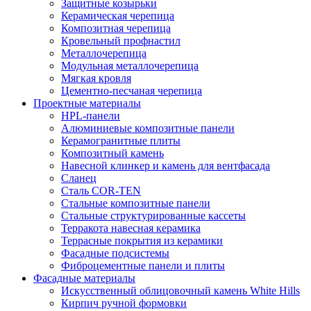
Защитные козырьки
Керамическая черепица
Композитная черепица
Кровельный профнастил
Металлочерепица
Модульная металлочерепица
Мягкая кровля
Цементно-песчаная черепица
Проектные материалы
HPL-панели
Алюминиевые композитные панели
Керамогранитные плиты
Композитный камень
Навесной клинкер и камень для вентфасада
Сланец
Сталь COR-TEN
Стальные композитные панели
Стальные структурированные кассеты
Терракота навесная керамика
Террасные покрытия из керамики
Фасадные подсистемы
Фиброцементные панели и плиты
Фасадные материалы
Искусственный облицовочный камень White Hills
Кирпич ручной формовки