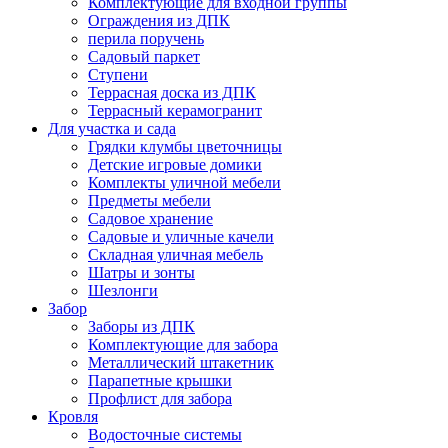
Комплектующие для входной группы
Ограждения из ДПК
перила поручень
Садовый паркет
Ступени
Террасная доска из ДПК
Террасный керамогранит
Для участка и сада
Грядки клумбы цветочницы
Детские игровые домики
Комплекты уличной мебели
Предметы мебели
Садовое хранение
Садовые и уличные качели
Складная уличная мебель
Шатры и зонты
Шезлонги
Забор
Заборы из ДПК
Комплектующие для забора
Металлический штакетник
Парапетные крышки
Профлист для забора
Кровля
Водосточные системы