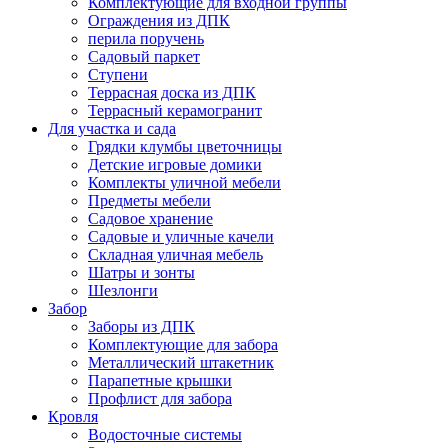
Комплектующие для входной группы
Ограждения из ДПК
перила поручень
Садовый паркет
Ступени
Террасная доска из ДПК
Террасный керамогранит
Для участка и сада
Грядки клумбы цветочницы
Детские игровые домики
Комплекты уличной мебели
Предметы мебели
Садовое хранение
Садовые и уличные качели
Складная уличная мебель
Шатры и зонты
Шезлонги
Забор
Заборы из ДПК
Комплектующие для забора
Металлический штакетник
Парапетные крышки
Профлист для забора
Кровля
Водосточные системы