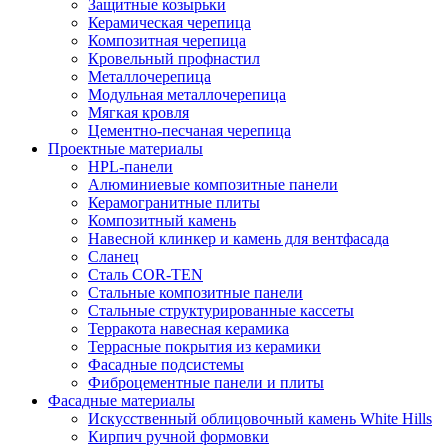
Защитные козырьки
Керамическая черепица
Композитная черепица
Кровельный профнастил
Металлочерепица
Модульная металлочерепица
Мягкая кровля
Цементно-песчаная черепица
Проектные материалы
HPL-панели
Алюминиевые композитные панели
Керамогранитные плиты
Композитный камень
Навесной клинкер и камень для вентфасада
Сланец
Сталь COR-TEN
Стальные композитные панели
Стальные структурированные кассеты
Терракота навесная керамика
Террасные покрытия из керамики
Фасадные подсистемы
Фиброцементные панели и плиты
Фасадные материалы
Искусственный облицовочный камень White Hills
Кирпич ручной формовки