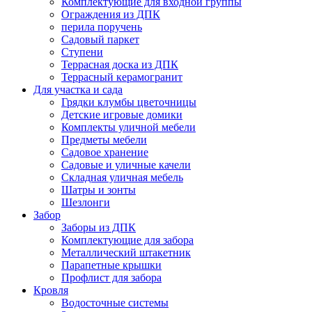
Комплектующие для входной группы
Ограждения из ДПК
перила поручень
Садовый паркет
Ступени
Террасная доска из ДПК
Террасный керамогранит
Для участка и сада
Грядки клумбы цветочницы
Детские игровые домики
Комплекты уличной мебели
Предметы мебели
Садовое хранение
Садовые и уличные качели
Складная уличная мебель
Шатры и зонты
Шезлонги
Забор
Заборы из ДПК
Комплектующие для забора
Металлический штакетник
Парапетные крышки
Профлист для забора
Кровля
Водосточные системы