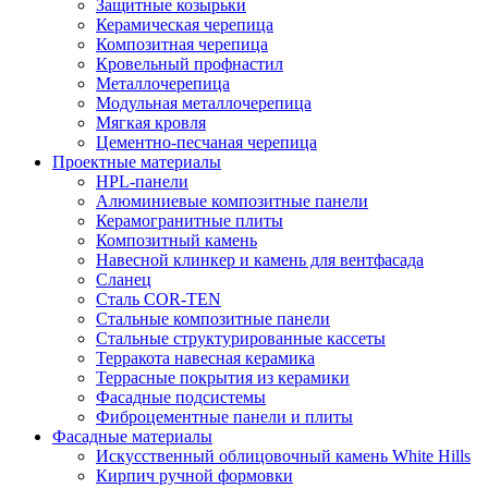
Защитные козырьки
Керамическая черепица
Композитная черепица
Кровельный профнастил
Металлочерепица
Модульная металлочерепица
Мягкая кровля
Цементно-песчаная черепица
Проектные материалы
HPL-панели
Алюминиевые композитные панели
Керамогранитные плиты
Композитный камень
Навесной клинкер и камень для вентфасада
Сланец
Сталь COR-TEN
Стальные композитные панели
Стальные структурированные кассеты
Терракота навесная керамика
Террасные покрытия из керамики
Фасадные подсистемы
Фиброцементные панели и плиты
Фасадные материалы
Искусственный облицовочный камень White Hills
Кирпич ручной формовки