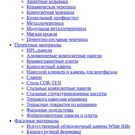
Защитные козырьки
Керамическая черепица
Композитная черепица
Кровельный профнастил
Металлочерепица
Модульная металлочерепица
Мягкая кровля
Цементно-песчаная черепица
Проектные материалы
HPL-панели
Алюминиевые композитные панели
Керамогранитные плиты
Композитный камень
Навесной клинкер и камень для вентфасада
Сланец
Сталь COR-TEN
Стальные композитные панели
Стальные структурированные кассеты
Терракота навесная керамика
Террасные покрытия из керамики
Фасадные подсистемы
Фиброцементные панели и плиты
Фасадные материалы
Искусственный облицовочный камень White Hills
Кирпич ручной формовки