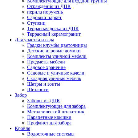
Комплектующие для входной группы
Ограждения из ДПК
перила поручень
Садовый паркет
Ступени
Террасная доска из ДПК
Террасный керамогранит
Для участка и сада
Грядки клумбы цветочницы
Детские игровые домики
Комплекты уличной мебели
Предметы мебели
Садовое хранение
Садовые и уличные качели
Складная уличная мебель
Шатры и зонты
Шезлонги
Забор
Заборы из ДПК
Комплектующие для забора
Металлический штакетник
Парапетные крышки
Профлист для забора
Кровля
Водосточные системы