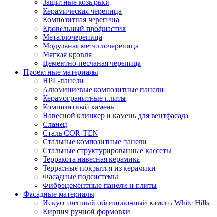
Защитные козырьки
Керамическая черепица
Композитная черепица
Кровельный профнастил
Металлочерепица
Модульная металлочерепица
Мягкая кровля
Цементно-песчаная черепица
Проектные материалы
HPL-панели
Алюминиевые композитные панели
Керамогранитные плиты
Композитный камень
Навесной клинкер и камень для вентфасада
Сланец
Сталь COR-TEN
Стальные композитные панели
Стальные структурированные кассеты
Терракота навесная керамика
Террасные покрытия из керамики
Фасадные подсистемы
Фиброцементные панели и плиты
Фасадные материалы
Искусственный облицовочный камень White Hills
Кирпич ручной формовки