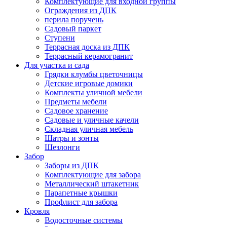
Комплектующие для входной группы
Ограждения из ДПК
перила поручень
Садовый паркет
Ступени
Террасная доска из ДПК
Террасный керамогранит
Для участка и сада
Грядки клумбы цветочницы
Детские игровые домики
Комплекты уличной мебели
Предметы мебели
Садовое хранение
Садовые и уличные качели
Складная уличная мебель
Шатры и зонты
Шезлонги
Забор
Заборы из ДПК
Комплектующие для забора
Металлический штакетник
Парапетные крышки
Профлист для забора
Кровля
Водосточные системы