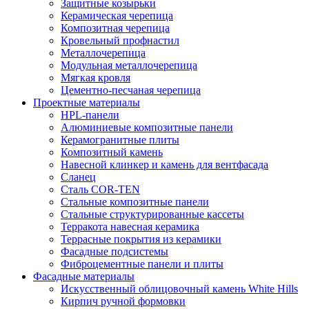
Защитные козырьки
Керамическая черепица
Композитная черепица
Кровельный профнастил
Металлочерепица
Модульная металлочерепица
Мягкая кровля
Цементно-песчаная черепица
Проектные материалы
HPL-панели
Алюминиевые композитные панели
Керамогранитные плиты
Композитный камень
Навесной клинкер и камень для вентфасада
Сланец
Сталь COR-TEN
Стальные композитные панели
Стальные структурированные кассеты
Терракота навесная керамика
Террасные покрытия из керамики
Фасадные подсистемы
Фиброцементные панели и плиты
Фасадные материалы
Искусственный облицовочный камень White Hills
Кирпич ручной формовки