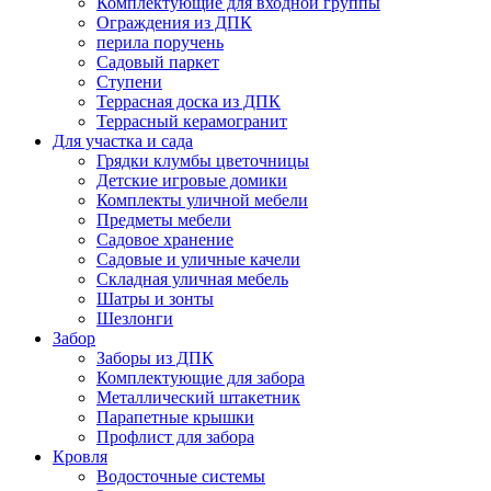
Комплектующие для входной группы
Ограждения из ДПК
перила поручень
Садовый паркет
Ступени
Террасная доска из ДПК
Террасный керамогранит
Для участка и сада
Грядки клумбы цветочницы
Детские игровые домики
Комплекты уличной мебели
Предметы мебели
Садовое хранение
Садовые и уличные качели
Складная уличная мебель
Шатры и зонты
Шезлонги
Забор
Заборы из ДПК
Комплектующие для забора
Металлический штакетник
Парапетные крышки
Профлист для забора
Кровля
Водосточные системы