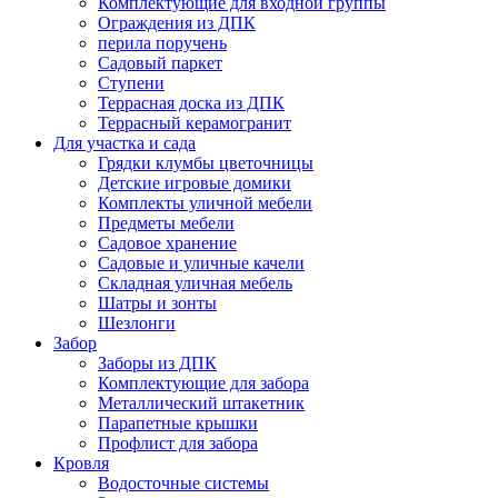
Комплектующие для входной группы
Ограждения из ДПК
перила поручень
Садовый паркет
Ступени
Террасная доска из ДПК
Террасный керамогранит
Для участка и сада
Грядки клумбы цветочницы
Детские игровые домики
Комплекты уличной мебели
Предметы мебели
Садовое хранение
Садовые и уличные качели
Складная уличная мебель
Шатры и зонты
Шезлонги
Забор
Заборы из ДПК
Комплектующие для забора
Металлический штакетник
Парапетные крышки
Профлист для забора
Кровля
Водосточные системы