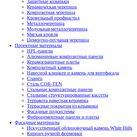
Защитные козырьки
Керамическая черепица
Композитная черепица
Кровельный профнастил
Металлочерепица
Модульная металлочерепица
Мягкая кровля
Цементно-песчаная черепица
Проектные материалы
HPL-панели
Алюминиевые композитные панели
Керамогранитные плиты
Композитный камень
Навесной клинкер и камень для вентфасада
Сланец
Сталь COR-TEN
Стальные композитные панели
Стальные структурированные кассеты
Терракота навесная керамика
Террасные покрытия из керамики
Фасадные подсистемы
Фиброцементные панели и плиты
Фасадные материалы
Искусственный облицовочный камень White Hills
Кирпич ручной формовки