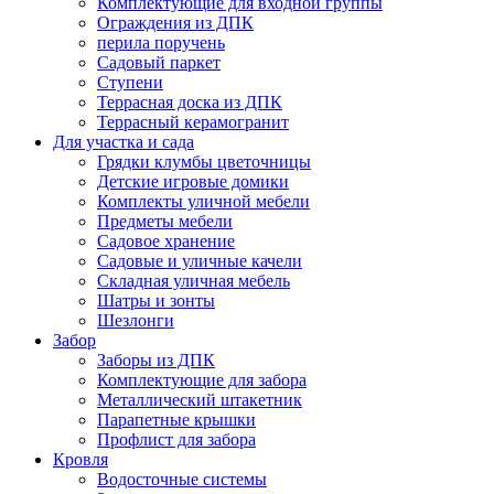
Комплектующие для входной группы
Ограждения из ДПК
перила поручень
Садовый паркет
Ступени
Террасная доска из ДПК
Террасный керамогранит
Для участка и сада
Грядки клумбы цветочницы
Детские игровые домики
Комплекты уличной мебели
Предметы мебели
Садовое хранение
Садовые и уличные качели
Складная уличная мебель
Шатры и зонты
Шезлонги
Забор
Заборы из ДПК
Комплектующие для забора
Металлический штакетник
Парапетные крышки
Профлист для забора
Кровля
Водосточные системы