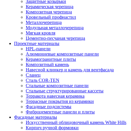
Защитные козырьки
Керамическая черепица
Композитная черепица
Кровельный профнастил
Металлочерепица
Модульная металлочерепица
Мягкая кровля
Цементно-песчаная черепица
Проектные материалы
HPL-панели
Алюминиевые композитные панели
Керамогранитные плиты
Композитный камень
Навесной клинкер и камень для вентфасада
Сланец
Сталь COR-TEN
Стальные композитные панели
Стальные структурированные кассеты
Терракота навесная керамика
Террасные покрытия из керамики
Фасадные подсистемы
Фиброцементные панели и плиты
Фасадные материалы
Искусственный облицовочный камень White Hills
Кирпич ручной формовки