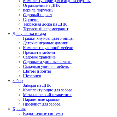
Комплектующие для входной группы
Ограждения из ДПК
перила поручень
Садовый паркет
Ступени
Террасная доска из ДПК
Террасный керамогранит
Для участка и сада
Грядки клумбы цветочницы
Детские игровые домики
Комплекты уличной мебели
Предметы мебели
Садовое хранение
Садовые и уличные качели
Складная уличная мебель
Шатры и зонты
Шезлонги
Забор
Заборы из ДПК
Комплектующие для забора
Металлический штакетник
Парапетные крышки
Профлист для забора
Кровля
Водосточные системы