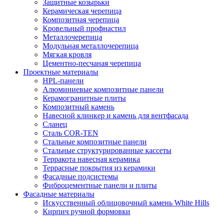
Защитные козырьки
Керамическая черепица
Композитная черепица
Кровельный профнастил
Металлочерепица
Модульная металлочерепица
Мягкая кровля
Цементно-песчаная черепица
Проектные материалы
HPL-панели
Алюминиевые композитные панели
Керамогранитные плиты
Композитный камень
Навесной клинкер и камень для вентфасада
Сланец
Сталь COR-TEN
Стальные композитные панели
Стальные структурированные кассеты
Терракота навесная керамика
Террасные покрытия из керамики
Фасадные подсистемы
Фиброцементные панели и плиты
Фасадные материалы
Искусственный облицовочный камень White Hills
Кирпич ручной формовки