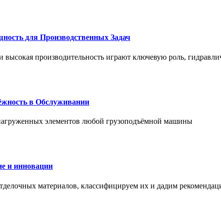
щность для Производственных Задач
и высокая производительность играют ключевую роль, гидравли
дёжность в Обслуживании
и нагруженных элементов любой грузоподъёмной машины
е и инновации
отделочных материалов, классифицируем их и дадим рекомендац