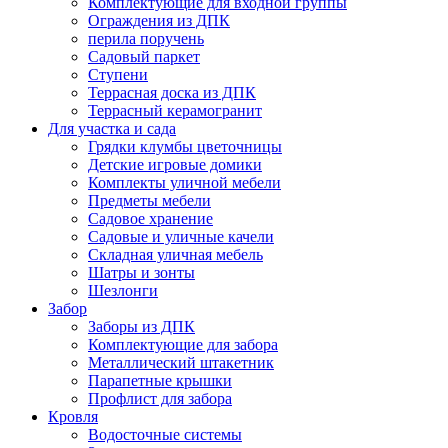
Комплектующие для входной группы
Ограждения из ДПК
перила поручень
Садовый паркет
Ступени
Террасная доска из ДПК
Террасный керамогранит
Для участка и сада
Грядки клумбы цветочницы
Детские игровые домики
Комплекты уличной мебели
Предметы мебели
Садовое хранение
Садовые и уличные качели
Складная уличная мебель
Шатры и зонты
Шезлонги
Забор
Заборы из ДПК
Комплектующие для забора
Металлический штакетник
Парапетные крышки
Профлист для забора
Кровля
Водосточные системы