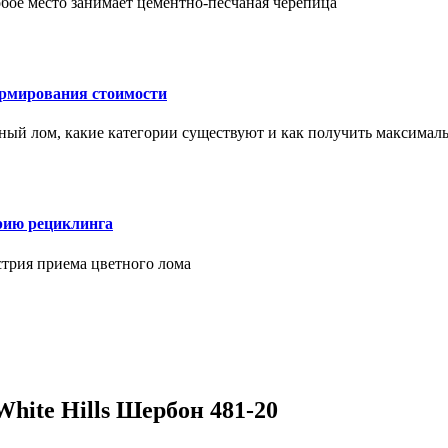
бое место занимает цементно-песчаная черепица
ормирования стоимости
ерный лом, какие категории существуют и как получить максима
рию рециклинга
стрия приема цветного лома
ite Hills Шербон 481-20