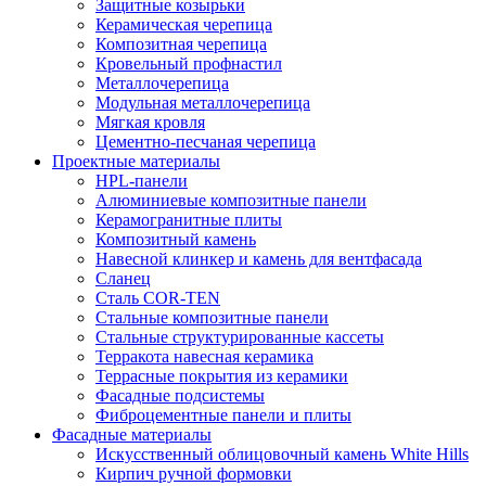
Защитные козырьки
Керамическая черепица
Композитная черепица
Кровельный профнастил
Металлочерепица
Модульная металлочерепица
Мягкая кровля
Цементно-песчаная черепица
Проектные материалы
HPL-панели
Алюминиевые композитные панели
Керамогранитные плиты
Композитный камень
Навесной клинкер и камень для вентфасада
Сланец
Сталь COR-TEN
Стальные композитные панели
Стальные структурированные кассеты
Терракота навесная керамика
Террасные покрытия из керамики
Фасадные подсистемы
Фиброцементные панели и плиты
Фасадные материалы
Искусственный облицовочный камень White Hills
Кирпич ручной формовки