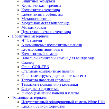
Защитные козырьки
Керамическая черепица
Композитная черепица
Кровельный профнастил
Металлочерепица
Модульная металлочерепица
Мягкая кровля
Цементно-песчаная черепица
Проектные материалы
HPL-панели
Алюминиевые композитные панели
Керамогранитные плиты
Композитный камень
Навесной клинкер и камень для вентфасада
Сланец
Сталь COR-TEN
Стальные композитные панели
Стальные структурированные кассеты
Терракота навесная керамика
Террасные покрытия из керамики
Фасадные подсистемы
Фиброцементные панели и плиты
Фасадные материалы
Искусственный облицовочный камень White Hills
Кирпич ручной формовки