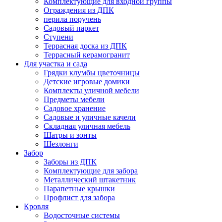
Комплектующие для входной группы
Ограждения из ДПК
перила поручень
Садовый паркет
Ступени
Террасная доска из ДПК
Террасный керамогранит
Для участка и сада
Грядки клумбы цветочницы
Детские игровые домики
Комплекты уличной мебели
Предметы мебели
Садовое хранение
Садовые и уличные качели
Складная уличная мебель
Шатры и зонты
Шезлонги
Забор
Заборы из ДПК
Комплектующие для забора
Металлический штакетник
Парапетные крышки
Профлист для забора
Кровля
Водосточные системы