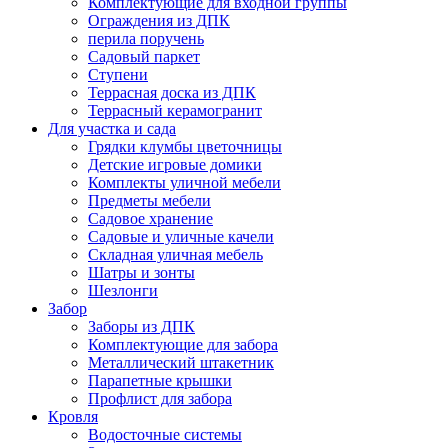
Комплектующие для входной группы
Ограждения из ДПК
перила поручень
Садовый паркет
Ступени
Террасная доска из ДПК
Террасный керамогранит
Для участка и сада
Грядки клумбы цветочницы
Детские игровые домики
Комплекты уличной мебели
Предметы мебели
Садовое хранение
Садовые и уличные качели
Складная уличная мебель
Шатры и зонты
Шезлонги
Забор
Заборы из ДПК
Комплектующие для забора
Металлический штакетник
Парапетные крышки
Профлист для забора
Кровля
Водосточные системы