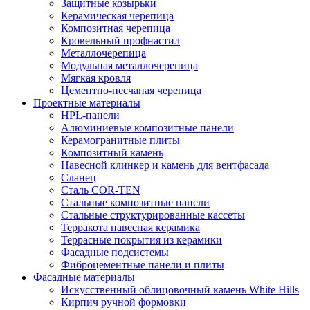
Защитные козырьки
Керамическая черепица
Композитная черепица
Кровельный профнастил
Металлочерепица
Модульная металлочерепица
Мягкая кровля
Цементно-песчаная черепица
Проектные материалы
HPL-панели
Алюминиевые композитные панели
Керамогранитные плиты
Композитный камень
Навесной клинкер и камень для вентфасада
Сланец
Сталь COR-TEN
Стальные композитные панели
Стальные структурированные кассеты
Терракота навесная керамика
Террасные покрытия из керамики
Фасадные подсистемы
Фиброцементные панели и плиты
Фасадные материалы
Искусственный облицовочный камень White Hills
Кирпич ручной формовки