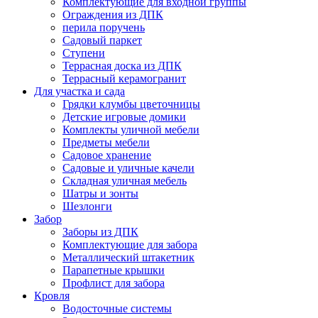
Комплектующие для входной группы
Ограждения из ДПК
перила поручень
Садовый паркет
Ступени
Террасная доска из ДПК
Террасный керамогранит
Для участка и сада
Грядки клумбы цветочницы
Детские игровые домики
Комплекты уличной мебели
Предметы мебели
Садовое хранение
Садовые и уличные качели
Складная уличная мебель
Шатры и зонты
Шезлонги
Забор
Заборы из ДПК
Комплектующие для забора
Металлический штакетник
Парапетные крышки
Профлист для забора
Кровля
Водосточные системы