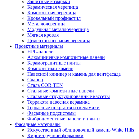
Защитные козырьки
Керамическая черепица
Композитная черепица
Кровельный профнастил
Металлочерепица
Модульная металлочерепица
Мягкая кровля
Цементно-песчаная черепица
Проектные материалы
HPL-панели
Алюминиевые композитные панели
Керамогранитные плиты
Композитный камень
Навесной клинкер и камень для вентфасада
Сланец
Сталь COR-TEN
Стальные композитные панели
Стальные структурированные кассеты
Терракота навесная керамика
Террасные покрытия из керамики
Фасадные подсистемы
Фиброцементные панели и плиты
Фасадные материалы
Искусственный облицовочный камень White Hills
Кирпич ручной формовки