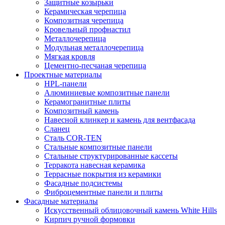
Защитные козырьки
Керамическая черепица
Композитная черепица
Кровельный профнастил
Металлочерепица
Модульная металлочерепица
Мягкая кровля
Цементно-песчаная черепица
Проектные материалы
HPL-панели
Алюминиевые композитные панели
Керамогранитные плиты
Композитный камень
Навесной клинкер и камень для вентфасада
Сланец
Сталь COR-TEN
Стальные композитные панели
Стальные структурированные кассеты
Терракота навесная керамика
Террасные покрытия из керамики
Фасадные подсистемы
Фиброцементные панели и плиты
Фасадные материалы
Искусственный облицовочный камень White Hills
Кирпич ручной формовки