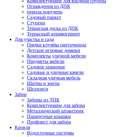
Комплектующие для входной группы
Ограждения из ДПК
перила поручень
Садовый паркет
Ступени
Террасная доска из ДПК
Террасный керамогранит
Для участка и сада
Грядки клумбы цветочницы
Детские игровые домики
Комплекты уличной мебели
Предметы мебели
Садовое хранение
Садовые и уличные качели
Складная уличная мебель
Шатры и зонты
Шезлонги
Забор
Заборы из ДПК
Комплектующие для забора
Металлический штакетник
Парапетные крышки
Профлист для забора
Кровля
Водосточные системы