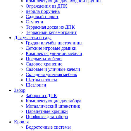
Комплектующие для входной группы
Ограждения из ДПК
перила поручень
Садовый паркет
Ступени
Террасная доска из ДПК
Террасный керамогранит
Для участка и сада
Грядки клумбы цветочницы
Детские игровые домики
Комплекты уличной мебели
Предметы мебели
Садовое хранение
Садовые и уличные качели
Складная уличная мебель
Шатры и зонты
Шезлонги
Забор
Заборы из ДПК
Комплектующие для забора
Металлический штакетник
Парапетные крышки
Профлист для забора
Кровля
Водосточные системы