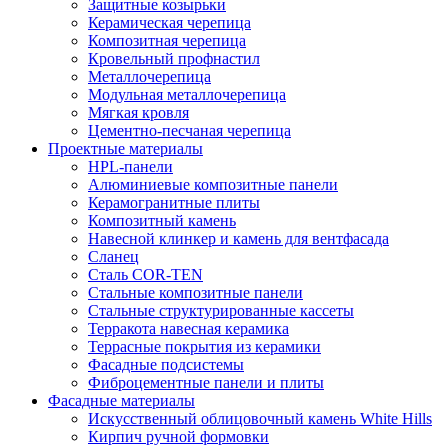
Защитные козырьки
Керамическая черепица
Композитная черепица
Кровельный профнастил
Металлочерепица
Модульная металлочерепица
Мягкая кровля
Цементно-песчаная черепица
Проектные материалы
HPL-панели
Алюминиевые композитные панели
Керамогранитные плиты
Композитный камень
Навесной клинкер и камень для вентфасада
Сланец
Сталь COR-TEN
Стальные композитные панели
Стальные структурированные кассеты
Терракота навесная керамика
Террасные покрытия из керамики
Фасадные подсистемы
Фиброцементные панели и плиты
Фасадные материалы
Искусственный облицовочный камень White Hills
Кирпич ручной формовки