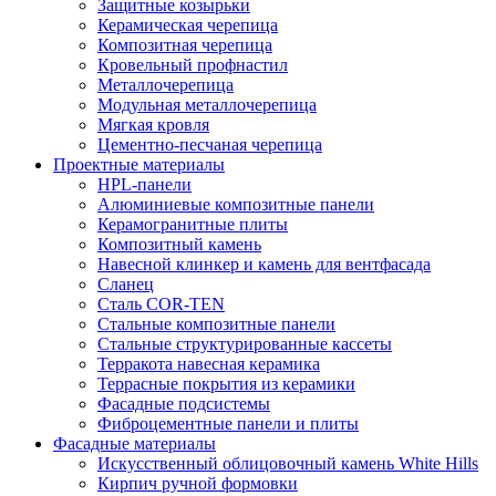
Защитные козырьки
Керамическая черепица
Композитная черепица
Кровельный профнастил
Металлочерепица
Модульная металлочерепица
Мягкая кровля
Цементно-песчаная черепица
Проектные материалы
HPL-панели
Алюминиевые композитные панели
Керамогранитные плиты
Композитный камень
Навесной клинкер и камень для вентфасада
Сланец
Сталь COR-TEN
Стальные композитные панели
Стальные структурированные кассеты
Терракота навесная керамика
Террасные покрытия из керамики
Фасадные подсистемы
Фиброцементные панели и плиты
Фасадные материалы
Искусственный облицовочный камень White Hills
Кирпич ручной формовки