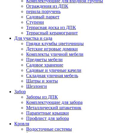
Комплектующие для входной группы
Ограждения из ДПК
перила поручень
Садовый паркет
Ступени
Террасная доска из ДПК
Террасный керамогранит
Для участка и сада
Грядки клумбы цветочницы
Детские игровые домики
Комплекты уличной мебели
Предметы мебели
Садовое хранение
Садовые и уличные качели
Складная уличная мебель
Шатры и зонты
Шезлонги
Забор
Заборы из ДПК
Комплектующие для забора
Металлический штакетник
Парапетные крышки
Профлист для забора
Кровля
Водосточные системы