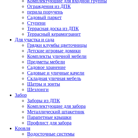
Комплектующие для входной группы
Ограждения из ДПК
перила поручень
Садовый паркет
Ступени
Террасная доска из ДПК
Террасный керамогранит
Для участка и сада
Грядки клумбы цветочницы
Детские игровые домики
Комплекты уличной мебели
Предметы мебели
Садовое хранение
Садовые и уличные качели
Складная уличная мебель
Шатры и зонты
Шезлонги
Забор
Заборы из ДПК
Комплектующие для забора
Металлический штакетник
Парапетные крышки
Профлист для забора
Кровля
Водосточные системы