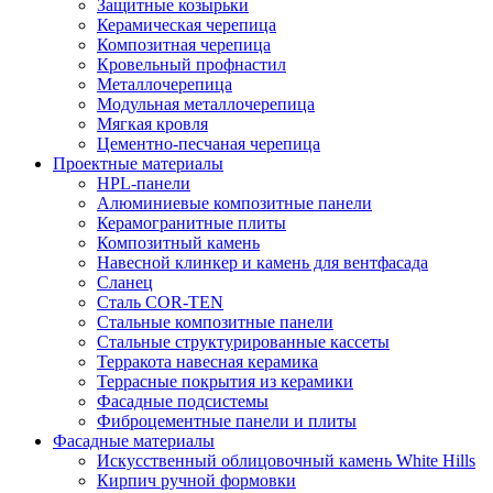
Защитные козырьки
Керамическая черепица
Композитная черепица
Кровельный профнастил
Металлочерепица
Модульная металлочерепица
Мягкая кровля
Цементно-песчаная черепица
Проектные материалы
HPL-панели
Алюминиевые композитные панели
Керамогранитные плиты
Композитный камень
Навесной клинкер и камень для вентфасада
Сланец
Сталь COR-TEN
Стальные композитные панели
Стальные структурированные кассеты
Терракота навесная керамика
Террасные покрытия из керамики
Фасадные подсистемы
Фиброцементные панели и плиты
Фасадные материалы
Искусственный облицовочный камень White Hills
Кирпич ручной формовки