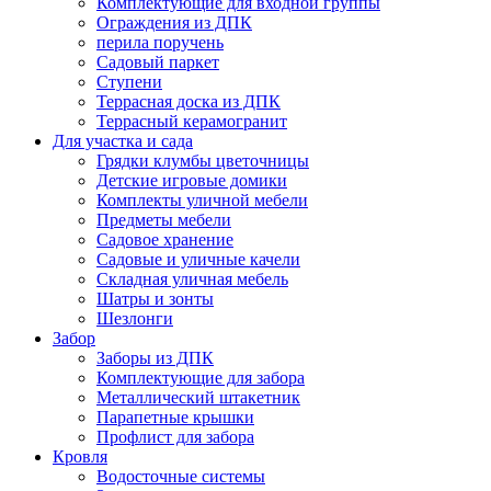
Комплектующие для входной группы
Ограждения из ДПК
перила поручень
Садовый паркет
Ступени
Террасная доска из ДПК
Террасный керамогранит
Для участка и сада
Грядки клумбы цветочницы
Детские игровые домики
Комплекты уличной мебели
Предметы мебели
Садовое хранение
Садовые и уличные качели
Складная уличная мебель
Шатры и зонты
Шезлонги
Забор
Заборы из ДПК
Комплектующие для забора
Металлический штакетник
Парапетные крышки
Профлист для забора
Кровля
Водосточные системы