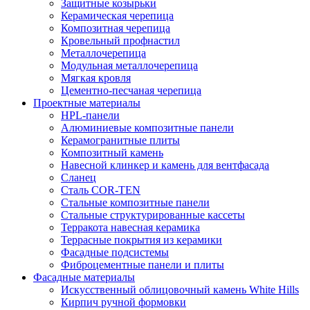
Защитные козырьки
Керамическая черепица
Композитная черепица
Кровельный профнастил
Металлочерепица
Модульная металлочерепица
Мягкая кровля
Цементно-песчаная черепица
Проектные материалы
HPL-панели
Алюминиевые композитные панели
Керамогранитные плиты
Композитный камень
Навесной клинкер и камень для вентфасада
Сланец
Сталь COR-TEN
Стальные композитные панели
Стальные структурированные кассеты
Терракота навесная керамика
Террасные покрытия из керамики
Фасадные подсистемы
Фиброцементные панели и плиты
Фасадные материалы
Искусственный облицовочный камень White Hills
Кирпич ручной формовки