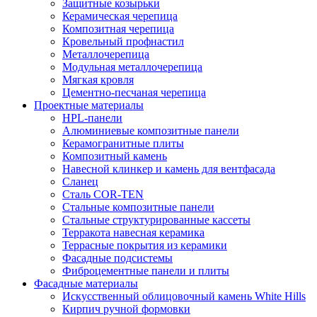
Защитные козырьки
Керамическая черепица
Композитная черепица
Кровельный профнастил
Металлочерепица
Модульная металлочерепица
Мягкая кровля
Цементно-песчаная черепица
Проектные материалы
HPL-панели
Алюминиевые композитные панели
Керамогранитные плиты
Композитный камень
Навесной клинкер и камень для вентфасада
Сланец
Сталь COR-TEN
Стальные композитные панели
Стальные структурированные кассеты
Терракота навесная керамика
Террасные покрытия из керамики
Фасадные подсистемы
Фиброцементные панели и плиты
Фасадные материалы
Искусственный облицовочный камень White Hills
Кирпич ручной формовки