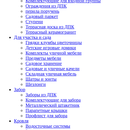
Комплектующие для входной группы
Ограждения из ДПК
перила поручень
Садовый паркет
Ступени
Террасная доска из ДПК
Террасный керамогранит
Для участка и сада
Грядки клумбы цветочницы
Детские игровые домики
Комплекты уличной мебели
Предметы мебели
Садовое хранение
Садовые и уличные качели
Складная уличная мебель
Шатры и зонты
Шезлонги
Забор
Заборы из ДПК
Комплектующие для забора
Металлический штакетник
Парапетные крышки
Профлист для забора
Кровля
Водосточные системы