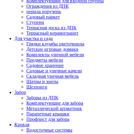
Комплектующие для входной группы
Ограждения из ДПК
перила поручень
Садовый паркет
Ступени
Террасная доска из ДПК
Террасный керамогранит
Для участка и сада
Грядки клумбы цветочницы
Детские игровые домики
Комплекты уличной мебели
Предметы мебели
Садовое хранение
Садовые и уличные качели
Складная уличная мебель
Шатры и зонты
Шезлонги
Забор
Заборы из ДПК
Комплектующие для забора
Металлический штакетник
Парапетные крышки
Профлист для забора
Кровля
Водосточные системы