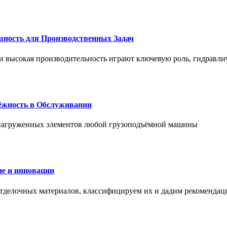
щность для Производственных Задач
и высокая производительность играют ключевую роль, гидравли
дёжность в Обслуживании
и нагруженных элементов любой грузоподъёмной машины
е и инновации
отделочных материалов, классифицируем их и дадим рекомендац