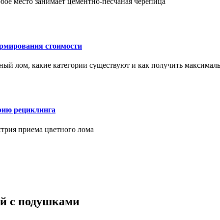
бое место занимает цементно-песчаная черепица
ормирования стоимости
ерный лом, какие категории существуют и как получить максима
рию рециклинга
стрия приема цветного лома
й с подушками