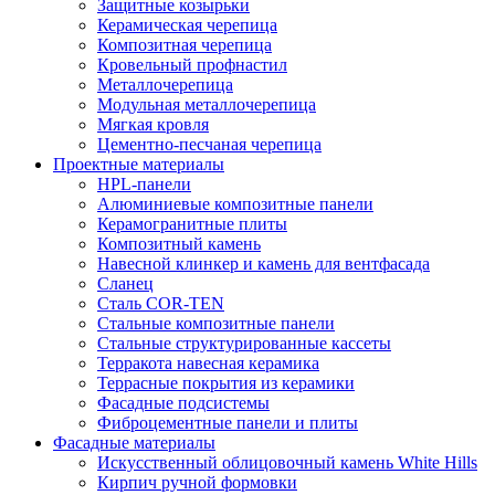
Защитные козырьки
Керамическая черепица
Композитная черепица
Кровельный профнастил
Металлочерепица
Модульная металлочерепица
Мягкая кровля
Цементно-песчаная черепица
Проектные материалы
HPL-панели
Алюминиевые композитные панели
Керамогранитные плиты
Композитный камень
Навесной клинкер и камень для вентфасада
Сланец
Сталь COR-TEN
Стальные композитные панели
Стальные структурированные кассеты
Терракота навесная керамика
Террасные покрытия из керамики
Фасадные подсистемы
Фиброцементные панели и плиты
Фасадные материалы
Искусственный облицовочный камень White Hills
Кирпич ручной формовки