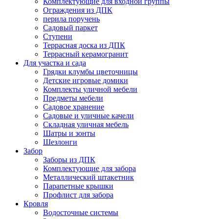
Комплектующие для входной группы
Ограждения из ДПК
перила поручень
Садовый паркет
Ступени
Террасная доска из ДПК
Террасный керамогранит
Для участка и сада
Грядки клумбы цветочницы
Детские игровые домики
Комплекты уличной мебели
Предметы мебели
Садовое хранение
Садовые и уличные качели
Складная уличная мебель
Шатры и зонты
Шезлонги
Забор
Заборы из ДПК
Комплектующие для забора
Металлический штакетник
Парапетные крышки
Профлист для забора
Кровля
Водосточные системы