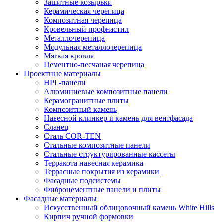
Защитные козырьки
Керамическая черепица
Композитная черепица
Кровельный профнастил
Металлочерепица
Модульная металлочерепица
Мягкая кровля
Цементно-песчаная черепица
Проектные материалы
HPL-панели
Алюминиевые композитные панели
Керамогранитные плиты
Композитный камень
Навесной клинкер и камень для вентфасада
Сланец
Сталь COR-TEN
Стальные композитные панели
Стальные структурированные кассеты
Терракота навесная керамика
Террасные покрытия из керамики
Фасадные подсистемы
Фиброцементные панели и плиты
Фасадные материалы
Искусственный облицовочный камень White Hills
Кирпич ручной формовки