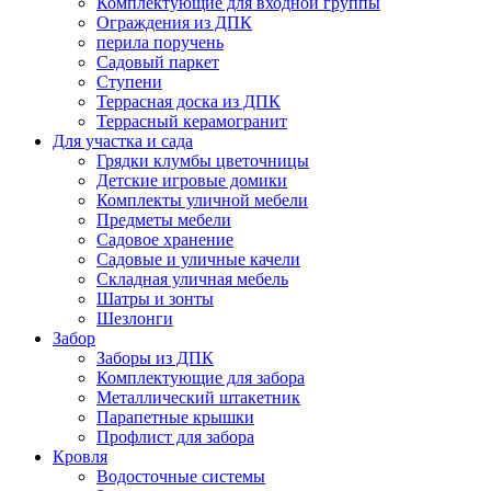
Комплектующие для входной группы
Ограждения из ДПК
перила поручень
Садовый паркет
Ступени
Террасная доска из ДПК
Террасный керамогранит
Для участка и сада
Грядки клумбы цветочницы
Детские игровые домики
Комплекты уличной мебели
Предметы мебели
Садовое хранение
Садовые и уличные качели
Складная уличная мебель
Шатры и зонты
Шезлонги
Забор
Заборы из ДПК
Комплектующие для забора
Металлический штакетник
Парапетные крышки
Профлист для забора
Кровля
Водосточные системы