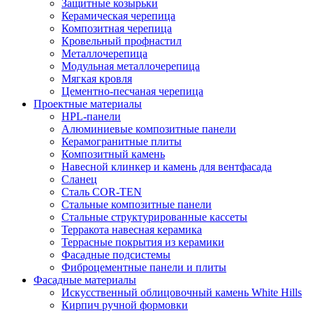
Защитные козырьки
Керамическая черепица
Композитная черепица
Кровельный профнастил
Металлочерепица
Модульная металлочерепица
Мягкая кровля
Цементно-песчаная черепица
Проектные материалы
HPL-панели
Алюминиевые композитные панели
Керамогранитные плиты
Композитный камень
Навесной клинкер и камень для вентфасада
Сланец
Сталь COR-TEN
Стальные композитные панели
Стальные структурированные кассеты
Терракота навесная керамика
Террасные покрытия из керамики
Фасадные подсистемы
Фиброцементные панели и плиты
Фасадные материалы
Искусственный облицовочный камень White Hills
Кирпич ручной формовки