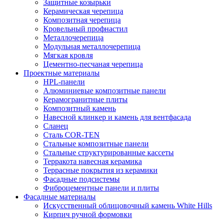
Защитные козырьки
Керамическая черепица
Композитная черепица
Кровельный профнастил
Металлочерепица
Модульная металлочерепица
Мягкая кровля
Цементно-песчаная черепица
Проектные материалы
HPL-панели
Алюминиевые композитные панели
Керамогранитные плиты
Композитный камень
Навесной клинкер и камень для вентфасада
Сланец
Сталь COR-TEN
Стальные композитные панели
Стальные структурированные кассеты
Терракота навесная керамика
Террасные покрытия из керамики
Фасадные подсистемы
Фиброцементные панели и плиты
Фасадные материалы
Искусственный облицовочный камень White Hills
Кирпич ручной формовки