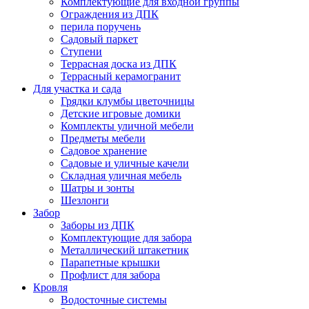
Комплектующие для входной группы
Ограждения из ДПК
перила поручень
Садовый паркет
Ступени
Террасная доска из ДПК
Террасный керамогранит
Для участка и сада
Грядки клумбы цветочницы
Детские игровые домики
Комплекты уличной мебели
Предметы мебели
Садовое хранение
Садовые и уличные качели
Складная уличная мебель
Шатры и зонты
Шезлонги
Забор
Заборы из ДПК
Комплектующие для забора
Металлический штакетник
Парапетные крышки
Профлист для забора
Кровля
Водосточные системы