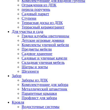
Комплектующие для входной группы
Ограждения из ДПК
перила поручень
Садовый паркет
Ступени
Террасная доска из ДПК
Террасный керамогранит
Для участка и сада
Грядки клумбы цветочницы
Детские игровые домики
Комплекты уличной мебели
Предметы мебели
Садовое хранение
Садовые и уличные качели
Складная уличная мебель
Шатры и зонты
Шезлонги
Забор
Заборы из ДПК
Комплектующие для забора
Металлический штакетник
Парапетные крышки
Профлист для забора
Кровля
Водосточные системы