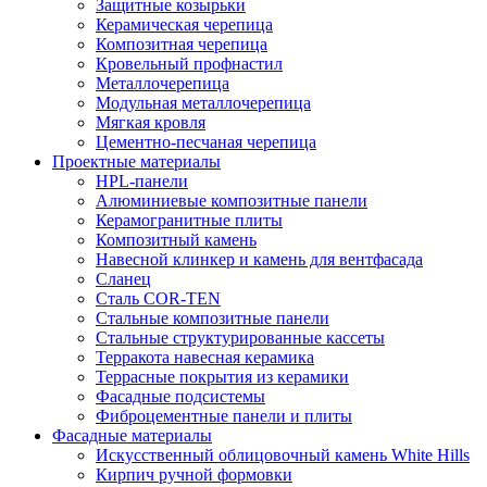
Защитные козырьки
Керамическая черепица
Композитная черепица
Кровельный профнастил
Металлочерепица
Модульная металлочерепица
Мягкая кровля
Цементно-песчаная черепица
Проектные материалы
HPL-панели
Алюминиевые композитные панели
Керамогранитные плиты
Композитный камень
Навесной клинкер и камень для вентфасада
Сланец
Сталь COR-TEN
Стальные композитные панели
Стальные структурированные кассеты
Терракота навесная керамика
Террасные покрытия из керамики
Фасадные подсистемы
Фиброцементные панели и плиты
Фасадные материалы
Искусственный облицовочный камень White Hills
Кирпич ручной формовки