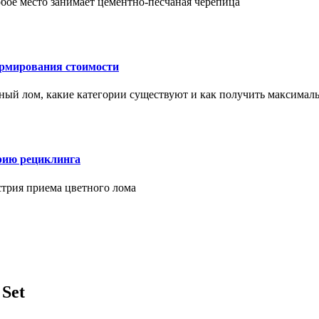
бое место занимает цементно-песчаная черепица
ормирования стоимости
ерный лом, какие категории существуют и как получить максима
рию рециклинга
стрия приема цветного лома
 Set