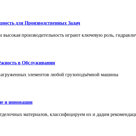
щность для Производственных Задач
и высокая производительность играют ключевую роль, гидравли
дёжность в Обслуживании
и нагруженных элементов любой грузоподъёмной машины
е и инновации
отделочных материалов, классифицируем их и дадим рекомендац