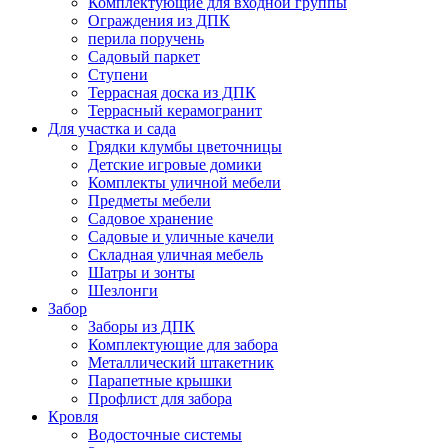
Комплектующие для входной группы
Ограждения из ДПК
перила поручень
Садовый паркет
Ступени
Террасная доска из ДПК
Террасный керамогранит
Для участка и сада
Грядки клумбы цветочницы
Детские игровые домики
Комплекты уличной мебели
Предметы мебели
Садовое хранение
Садовые и уличные качели
Складная уличная мебель
Шатры и зонты
Шезлонги
Забор
Заборы из ДПК
Комплектующие для забора
Металлический штакетник
Парапетные крышки
Профлист для забора
Кровля
Водосточные системы