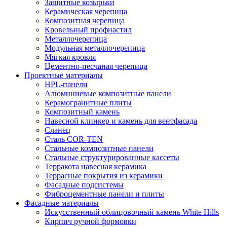
Защитные козырьки
Керамическая черепица
Композитная черепица
Кровельный профнастил
Металлочерепица
Модульная металлочерепица
Мягкая кровля
Цементно-песчаная черепица
Проектные материалы
HPL-панели
Алюминиевые композитные панели
Керамогранитные плиты
Композитный камень
Навесной клинкер и камень для вентфасада
Сланец
Сталь COR-TEN
Стальные композитные панели
Стальные структурированные кассеты
Терракота навесная керамика
Террасные покрытия из керамики
Фасадные подсистемы
Фиброцементные панели и плиты
Фасадные материалы
Искусственный облицовочный камень White Hills
Кирпич ручной формовки