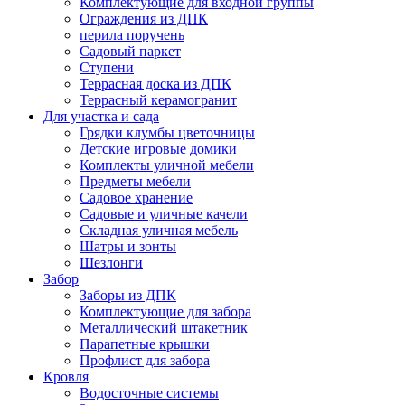
Комплектующие для входной группы
Ограждения из ДПК
перила поручень
Садовый паркет
Ступени
Террасная доска из ДПК
Террасный керамогранит
Для участка и сада
Грядки клумбы цветочницы
Детские игровые домики
Комплекты уличной мебели
Предметы мебели
Садовое хранение
Садовые и уличные качели
Складная уличная мебель
Шатры и зонты
Шезлонги
Забор
Заборы из ДПК
Комплектующие для забора
Металлический штакетник
Парапетные крышки
Профлист для забора
Кровля
Водосточные системы