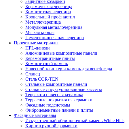
Защитные козырьки
Керамическая черепица
Композитная черепица
Кровельный профнастил
Металлочерепица
Модульная металлочерепица
Мягкая кровля
Цементно-песчаная черепица
Проектные материалы
HPL-панели
Алюминиевые композитные панели
Керамогранитные плиты
Композитный камень
Навесной клинкер и камень для вентфасада
Сланец
Сталь COR-TEN
Стальные композитные панели
Стальные структурированные кассеты
Терракота навесная керамика
Террасные покрытия из керамики
Фасадные подсистемы
Фиброцементные панели и плиты
Фасадные материалы
Искусственный облицовочный камень White Hills
Кирпич ручной формовки