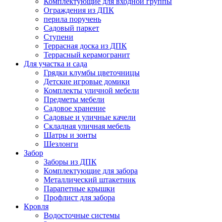
Комплектующие для входной группы
Ограждения из ДПК
перила поручень
Садовый паркет
Ступени
Террасная доска из ДПК
Террасный керамогранит
Для участка и сада
Грядки клумбы цветочницы
Детские игровые домики
Комплекты уличной мебели
Предметы мебели
Садовое хранение
Садовые и уличные качели
Складная уличная мебель
Шатры и зонты
Шезлонги
Забор
Заборы из ДПК
Комплектующие для забора
Металлический штакетник
Парапетные крышки
Профлист для забора
Кровля
Водосточные системы