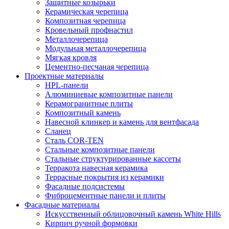
Защитные козырьки
Керамическая черепица
Композитная черепица
Кровельный профнастил
Металлочерепица
Модульная металлочерепица
Мягкая кровля
Цементно-песчаная черепица
Проектные материалы
HPL-панели
Алюминиевые композитные панели
Керамогранитные плиты
Композитный камень
Навесной клинкер и камень для вентфасада
Сланец
Сталь COR-TEN
Стальные композитные панели
Стальные структурированные кассеты
Терракота навесная керамика
Террасные покрытия из керамики
Фасадные подсистемы
Фиброцементные панели и плиты
Фасадные материалы
Искусственный облицовочный камень White Hills
Кирпич ручной формовки