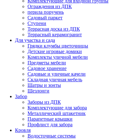
Комплектующие для входной группы
Ограждения из ДПК
перила поручень
Садовый паркет
Ступени
Террасная доска из ДПК
Террасный керамогранит
Для участка и сада
Грядки клумбы цветочницы
Детские игровые домики
Комплекты уличной мебели
Предметы мебели
Садовое хранение
Садовые и уличные качели
Складная уличная мебель
Шатры и зонты
Шезлонги
Забор
Заборы из ДПК
Комплектующие для забора
Металлический штакетник
Парапетные крышки
Профлист для забора
Кровля
Водосточные системы