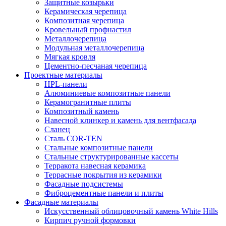
Защитные козырьки
Керамическая черепица
Композитная черепица
Кровельный профнастил
Металлочерепица
Модульная металлочерепица
Мягкая кровля
Цементно-песчаная черепица
Проектные материалы
HPL-панели
Алюминиевые композитные панели
Керамогранитные плиты
Композитный камень
Навесной клинкер и камень для вентфасада
Сланец
Сталь COR-TEN
Стальные композитные панели
Стальные структурированные кассеты
Терракота навесная керамика
Террасные покрытия из керамики
Фасадные подсистемы
Фиброцементные панели и плиты
Фасадные материалы
Искусственный облицовочный камень White Hills
Кирпич ручной формовки