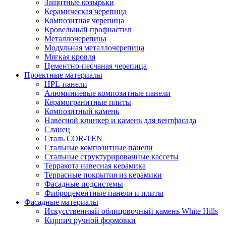
Защитные козырьки
Керамическая черепица
Композитная черепица
Кровельный профнастил
Металлочерепица
Модульная металлочерепица
Мягкая кровля
Цементно-песчаная черепица
Проектные материалы
HPL-панели
Алюминиевые композитные панели
Керамогранитные плиты
Композитный камень
Навесной клинкер и камень для вентфасада
Сланец
Сталь COR-TEN
Стальные композитные панели
Стальные структурированные кассеты
Терракота навесная керамика
Террасные покрытия из керамики
Фасадные подсистемы
Фиброцементные панели и плиты
Фасадные материалы
Искусственный облицовочный камень White Hills
Кирпич ручной формовки