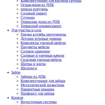
Комплектующие для входной группы
Ограждения из ДПК
перила поручень
Садовый паркет
Ступени
Террасная доска из ДПК
Террасный керамогранит
Для участка и сада
Грядки клумбы цветочницы
Детские игровые домики
Комплекты уличной мебели
Предметы мебели
Садовое хранение
Садовые и уличные качели
Складная уличная мебель
Шатры и зонты
Шезлонги
Забор
Заборы из ДПК
Комплектующие для забора
Металлический штакетник
Парапетные крышки
Профлист для забора
Кровля
Водосточные системы