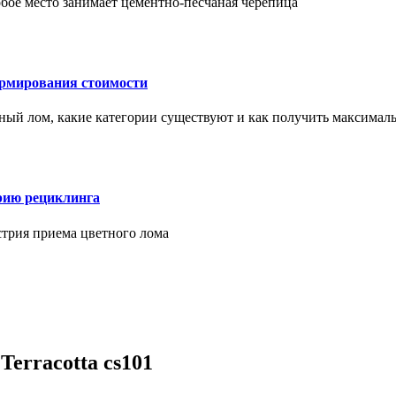
бое место занимает цементно-песчаная черепица
ормирования стоимости
ерный лом, какие категории существуют и как получить максима
рию рециклинга
стрия приема цветного лома
Terracotta cs101