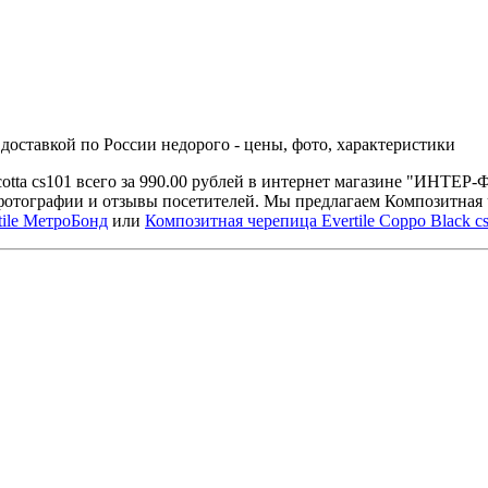
с доставкой по России недорого - цены, фото, характеристики
acotta cs101 всего за 990.00 рублей в интернет магазине "ИНТЕ
фотографии и отзывы посетителей. Мы предлагаем Композитная 
tile МетроБонд
или
Композитная черепица Evertile Coppo Black c