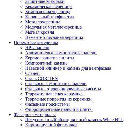
Защитные козырьки
Керамическая черепица
Композитная черепица
Кровельный профнастил
Металлочерепица
Модульная металлочерепица
Мягкая кровля
Цементно-песчаная черепица
Проектные материалы
HPL-панели
Алюминиевые композитные панели
Керамогранитные плиты
Композитный камень
Навесной клинкер и камень для вентфасада
Сланец
Сталь COR-TEN
Стальные композитные панели
Стальные структурированные кассеты
Терракота навесная керамика
Террасные покрытия из керамики
Фасадные подсистемы
Фиброцементные панели и плиты
Фасадные материалы
Искусственный облицовочный камень White Hills
Кирпич ручной формовки