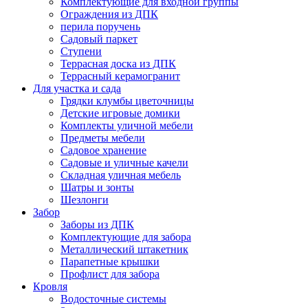
Комплектующие для входной группы
Ограждения из ДПК
перила поручень
Садовый паркет
Ступени
Террасная доска из ДПК
Террасный керамогранит
Для участка и сада
Грядки клумбы цветочницы
Детские игровые домики
Комплекты уличной мебели
Предметы мебели
Садовое хранение
Садовые и уличные качели
Складная уличная мебель
Шатры и зонты
Шезлонги
Забор
Заборы из ДПК
Комплектующие для забора
Металлический штакетник
Парапетные крышки
Профлист для забора
Кровля
Водосточные системы