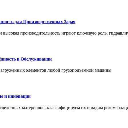
щность для Производственных Задач
и высокая производительность играют ключевую роль, гидравли
дёжность в Обслуживании
и нагруженных элементов любой грузоподъёмной машины
е и инновации
отделочных материалов, классифицируем их и дадим рекомендац