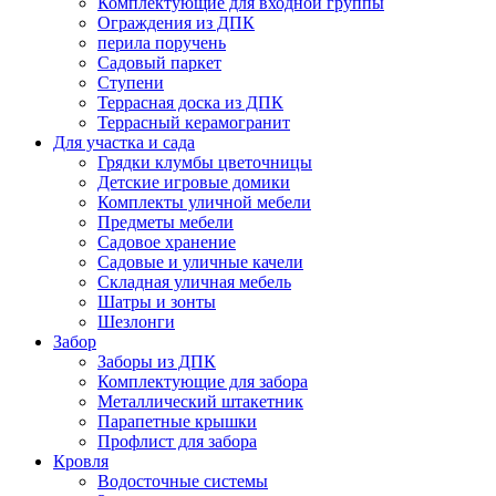
Комплектующие для входной группы
Ограждения из ДПК
перила поручень
Садовый паркет
Ступени
Террасная доска из ДПК
Террасный керамогранит
Для участка и сада
Грядки клумбы цветочницы
Детские игровые домики
Комплекты уличной мебели
Предметы мебели
Садовое хранение
Садовые и уличные качели
Складная уличная мебель
Шатры и зонты
Шезлонги
Забор
Заборы из ДПК
Комплектующие для забора
Металлический штакетник
Парапетные крышки
Профлист для забора
Кровля
Водосточные системы