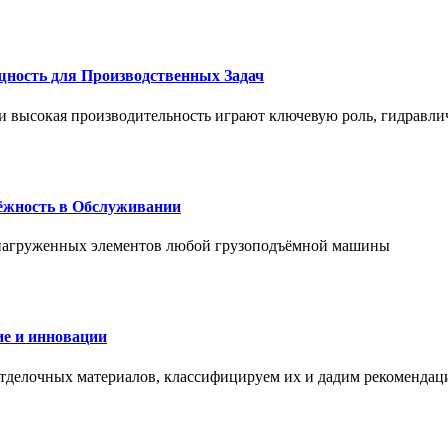
щность для Производственных Задач
и высокая производительность играют ключевую роль, гидравли
дёжность в Обслуживании
и нагруженных элементов любой грузоподъёмной машины
е и инновации
отделочных материалов, классифицируем их и дадим рекомендац