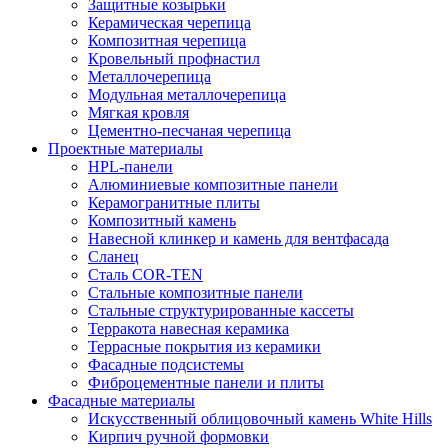
Защитные козырьки
Керамическая черепица
Композитная черепица
Кровельный профнастил
Металлочерепица
Модульная металлочерепица
Мягкая кровля
Цементно-песчаная черепица
Проектные материалы
HPL-панели
Алюминиевые композитные панели
Керамогранитные плиты
Композитный камень
Навесной клинкер и камень для вентфасада
Сланец
Сталь COR-TEN
Стальные композитные панели
Стальные структурированные кассеты
Терракота навесная керамика
Террасные покрытия из керамики
Фасадные подсистемы
Фиброцементные панели и плиты
Фасадные материалы
Искусственный облицовочный камень White Hills
Кирпич ручной формовки