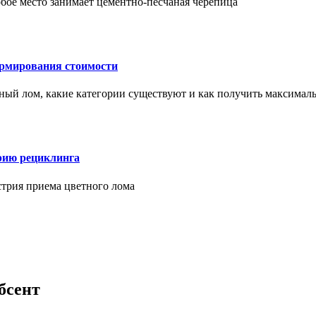
бое место занимает цементно-песчаная черепица
ормирования стоимости
ерный лом, какие категории существуют и как получить максима
рию рециклинга
стрия приема цветного лома
бсент