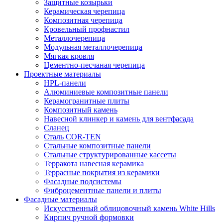
Защитные козырьки
Керамическая черепица
Композитная черепица
Кровельный профнастил
Металлочерепица
Модульная металлочерепица
Мягкая кровля
Цементно-песчаная черепица
Проектные материалы
HPL-панели
Алюминиевые композитные панели
Керамогранитные плиты
Композитный камень
Навесной клинкер и камень для вентфасада
Сланец
Сталь COR-TEN
Стальные композитные панели
Стальные структурированные кассеты
Терракота навесная керамика
Террасные покрытия из керамики
Фасадные подсистемы
Фиброцементные панели и плиты
Фасадные материалы
Искусственный облицовочный камень White Hills
Кирпич ручной формовки