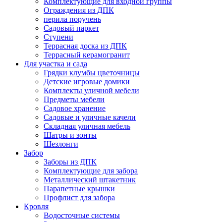
Комплектующие для входной группы
Ограждения из ДПК
перила поручень
Садовый паркет
Ступени
Террасная доска из ДПК
Террасный керамогранит
Для участка и сада
Грядки клумбы цветочницы
Детские игровые домики
Комплекты уличной мебели
Предметы мебели
Садовое хранение
Садовые и уличные качели
Складная уличная мебель
Шатры и зонты
Шезлонги
Забор
Заборы из ДПК
Комплектующие для забора
Металлический штакетник
Парапетные крышки
Профлист для забора
Кровля
Водосточные системы