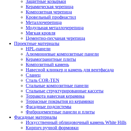
Защитные козырьки
Керамическая черепица
Композитная черепица
Кровельный профнастил
Металлочерепица
Модульная металлочерепица
Мягкая кровля
Цементно-песчаная черепица
Проектные материалы
HPL-панели
Алюминиевые композитные панели
Керамогранитные плиты
Композитный камень
Навесной клинкер и камень для вентфасада
Сланец
Сталь COR-TEN
Стальные композитные панели
Стальные структурированные кассеты
Терракота навесная керамика
Террасные покрытия из керамики
Фасадные подсистемы
Фиброцементные панели и плиты
Фасадные материалы
Искусственный облицовочный камень White Hills
Кирпич ручной формовки