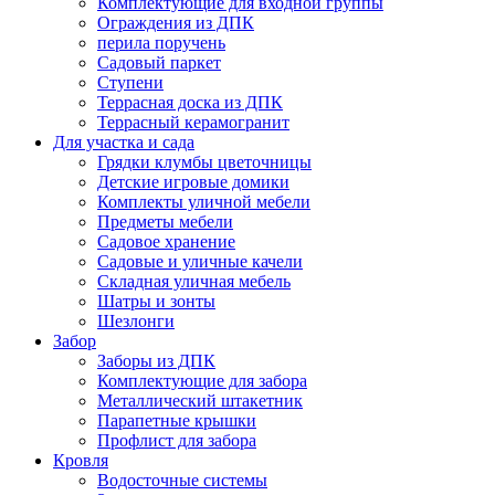
Комплектующие для входной группы
Ограждения из ДПК
перила поручень
Садовый паркет
Ступени
Террасная доска из ДПК
Террасный керамогранит
Для участка и сада
Грядки клумбы цветочницы
Детские игровые домики
Комплекты уличной мебели
Предметы мебели
Садовое хранение
Садовые и уличные качели
Складная уличная мебель
Шатры и зонты
Шезлонги
Забор
Заборы из ДПК
Комплектующие для забора
Металлический штакетник
Парапетные крышки
Профлист для забора
Кровля
Водосточные системы