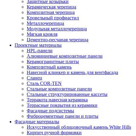
Защитные козырьки
Керамическая черепица
Композитная черепица
Кровельный профнастил
Металлочерепица
Модульная металлочерепица
Мягкая кровля
Цементно-песчаная черепица
Проектные материалы
HPL-панели
Алюминиевые композитные панели
Керамогранитные плиты
Композитный камень
Навесной клинкер и камень для вентфасада
Сланец
Сталь COR-TEN
Стальные композитные панели
Стальные структурированные кассеты
Терракота навесная керамика
Террасные покрытия из керамики
Фасадные подсистемы
Фиброцементные панели и плиты
Фасадные материалы
Искусственный облицовочный камень White Hills
Кирпич ручной формовки