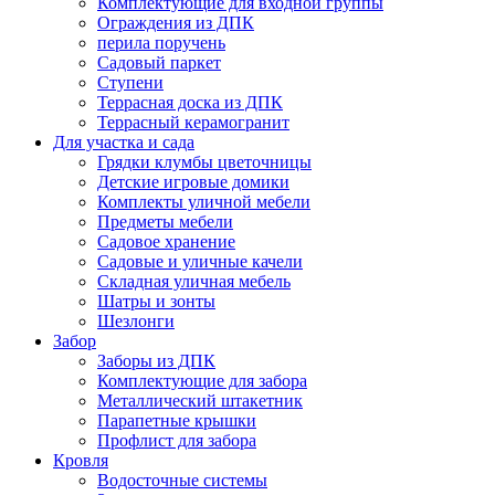
Комплектующие для входной группы
Ограждения из ДПК
перила поручень
Садовый паркет
Ступени
Террасная доска из ДПК
Террасный керамогранит
Для участка и сада
Грядки клумбы цветочницы
Детские игровые домики
Комплекты уличной мебели
Предметы мебели
Садовое хранение
Садовые и уличные качели
Складная уличная мебель
Шатры и зонты
Шезлонги
Забор
Заборы из ДПК
Комплектующие для забора
Металлический штакетник
Парапетные крышки
Профлист для забора
Кровля
Водосточные системы