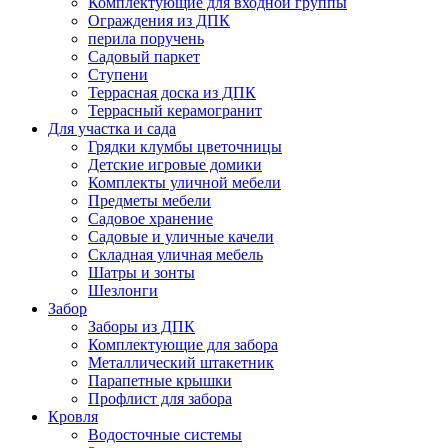
Комплектующие для входной группы
Ограждения из ДПК
перила поручень
Садовый паркет
Ступени
Террасная доска из ДПК
Террасный керамогранит
Для участка и сада
Грядки клумбы цветочницы
Детские игровые домики
Комплекты уличной мебели
Предметы мебели
Садовое хранение
Садовые и уличные качели
Складная уличная мебель
Шатры и зонты
Шезлонги
Забор
Заборы из ДПК
Комплектующие для забора
Металлический штакетник
Парапетные крышки
Профлист для забора
Кровля
Водосточные системы