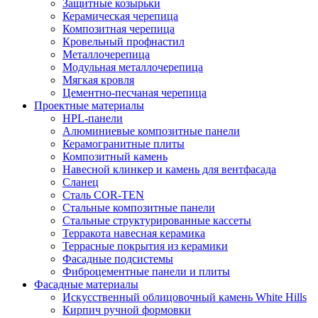
Защитные козырьки
Керамическая черепица
Композитная черепица
Кровельный профнастил
Металлочерепица
Модульная металлочерепица
Мягкая кровля
Цементно-песчаная черепица
Проектные материалы
HPL-панели
Алюминиевые композитные панели
Керамогранитные плиты
Композитный камень
Навесной клинкер и камень для вентфасада
Сланец
Сталь COR-TEN
Стальные композитные панели
Стальные структурированные кассеты
Терракота навесная керамика
Террасные покрытия из керамики
Фасадные подсистемы
Фиброцементные панели и плиты
Фасадные материалы
Искусственный облицовочный камень White Hills
Кирпич ручной формовки