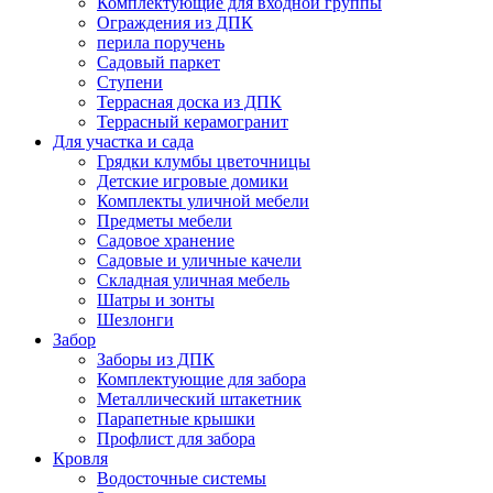
Комплектующие для входной группы
Ограждения из ДПК
перила поручень
Садовый паркет
Ступени
Террасная доска из ДПК
Террасный керамогранит
Для участка и сада
Грядки клумбы цветочницы
Детские игровые домики
Комплекты уличной мебели
Предметы мебели
Садовое хранение
Садовые и уличные качели
Складная уличная мебель
Шатры и зонты
Шезлонги
Забор
Заборы из ДПК
Комплектующие для забора
Металлический штакетник
Парапетные крышки
Профлист для забора
Кровля
Водосточные системы