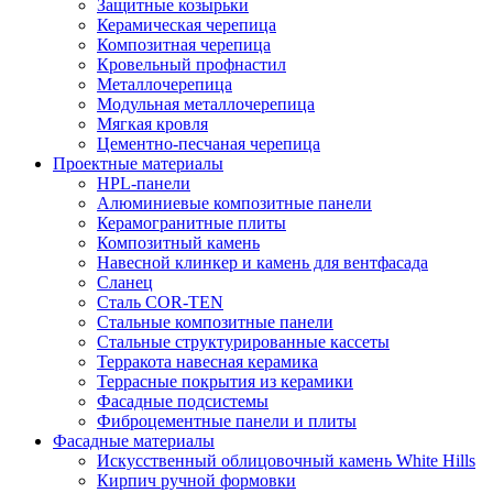
Защитные козырьки
Керамическая черепица
Композитная черепица
Кровельный профнастил
Металлочерепица
Модульная металлочерепица
Мягкая кровля
Цементно-песчаная черепица
Проектные материалы
HPL-панели
Алюминиевые композитные панели
Керамогранитные плиты
Композитный камень
Навесной клинкер и камень для вентфасада
Сланец
Сталь COR-TEN
Стальные композитные панели
Стальные структурированные кассеты
Терракота навесная керамика
Террасные покрытия из керамики
Фасадные подсистемы
Фиброцементные панели и плиты
Фасадные материалы
Искусственный облицовочный камень White Hills
Кирпич ручной формовки