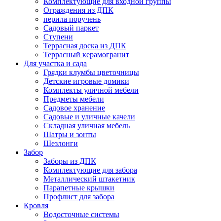
Комплектующие для входной группы
Ограждения из ДПК
перила поручень
Садовый паркет
Ступени
Террасная доска из ДПК
Террасный керамогранит
Для участка и сада
Грядки клумбы цветочницы
Детские игровые домики
Комплекты уличной мебели
Предметы мебели
Садовое хранение
Садовые и уличные качели
Складная уличная мебель
Шатры и зонты
Шезлонги
Забор
Заборы из ДПК
Комплектующие для забора
Металлический штакетник
Парапетные крышки
Профлист для забора
Кровля
Водосточные системы