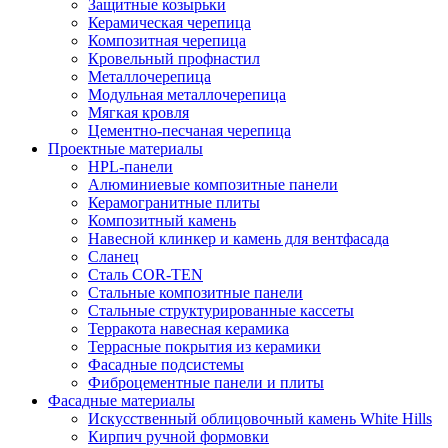
Защитные козырьки
Керамическая черепица
Композитная черепица
Кровельный профнастил
Металлочерепица
Модульная металлочерепица
Мягкая кровля
Цементно-песчаная черепица
Проектные материалы
HPL-панели
Алюминиевые композитные панели
Керамогранитные плиты
Композитный камень
Навесной клинкер и камень для вентфасада
Сланец
Сталь COR-TEN
Стальные композитные панели
Стальные структурированные кассеты
Терракота навесная керамика
Террасные покрытия из керамики
Фасадные подсистемы
Фиброцементные панели и плиты
Фасадные материалы
Искусственный облицовочный камень White Hills
Кирпич ручной формовки