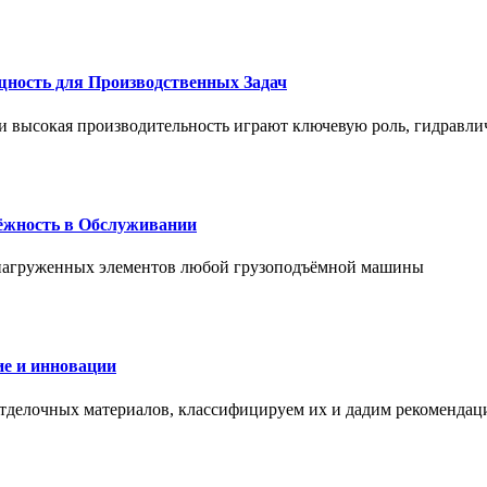
щность для Производственных Задач
и высокая производительность играют ключевую роль, гидравли
дёжность в Обслуживании
и нагруженных элементов любой грузоподъёмной машины
е и инновации
отделочных материалов, классифицируем их и дадим рекомендац