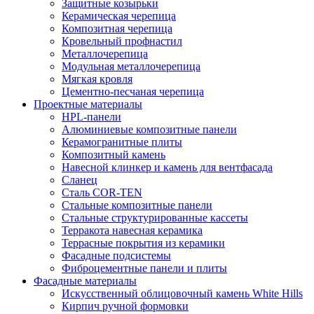
Защитные козырьки
Керамическая черепица
Композитная черепица
Кровельный профнастил
Металлочерепица
Модульная металлочерепица
Мягкая кровля
Цементно-песчаная черепица
Проектные материалы
HPL-панели
Алюминиевые композитные панели
Керамогранитные плиты
Композитный камень
Навесной клинкер и камень для вентфасада
Сланец
Сталь COR-TEN
Стальные композитные панели
Стальные структурированные кассеты
Терракота навесная керамика
Террасные покрытия из керамики
Фасадные подсистемы
Фиброцементные панели и плиты
Фасадные материалы
Искусственный облицовочный камень White Hills
Кирпич ручной формовки