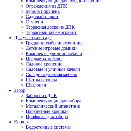
Комплектующие для входной группы
Ограждения из ДПК
перила поручень
Садовый паркет
Ступени
Террасная доска из ДПК
Террасный керамогранит
Для участка и сада
Грядки клумбы цветочницы
Детские игровые домики
Комплекты уличной мебели
Предметы мебели
Садовое хранение
Садовые и уличные качели
Складная уличная мебель
Шатры и зонты
Шезлонги
Забор
Заборы из ДПК
Комплектующие для забора
Металлический штакетник
Парапетные крышки
Профлист для забора
Кровля
Водосточные системы