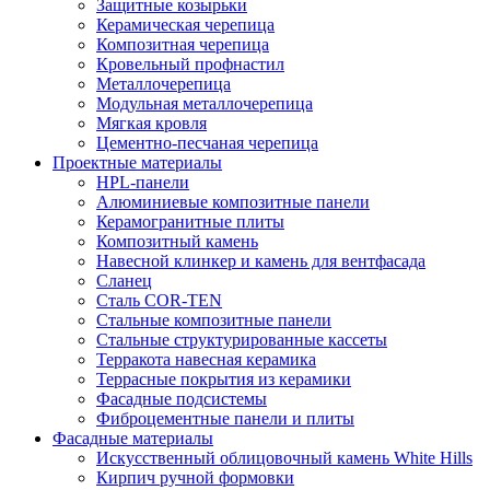
Защитные козырьки
Керамическая черепица
Композитная черепица
Кровельный профнастил
Металлочерепица
Модульная металлочерепица
Мягкая кровля
Цементно-песчаная черепица
Проектные материалы
HPL-панели
Алюминиевые композитные панели
Керамогранитные плиты
Композитный камень
Навесной клинкер и камень для вентфасада
Сланец
Сталь COR-TEN
Стальные композитные панели
Стальные структурированные кассеты
Терракота навесная керамика
Террасные покрытия из керамики
Фасадные подсистемы
Фиброцементные панели и плиты
Фасадные материалы
Искусственный облицовочный камень White Hills
Кирпич ручной формовки