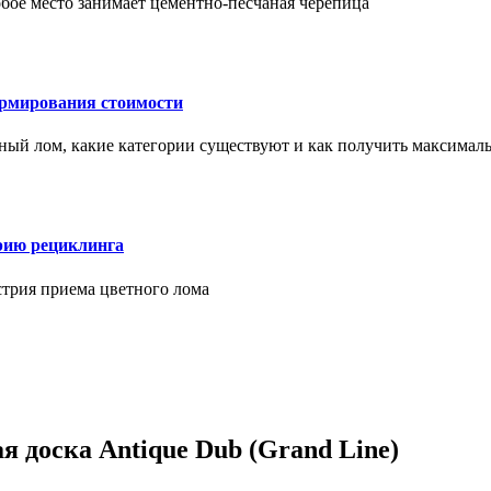
бое место занимает цементно-песчаная черепица
ормирования стоимости
ерный лом, какие категории существуют и как получить максима
рию рециклинга
стрия приема цветного лома
 доска Antique Dub (Grand Line)