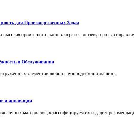
щность для Производственных Задач
и высокая производительность играют ключевую роль, гидравли
дёжность в Обслуживании
и нагруженных элементов любой грузоподъёмной машины
е и инновации
отделочных материалов, классифицируем их и дадим рекомендац