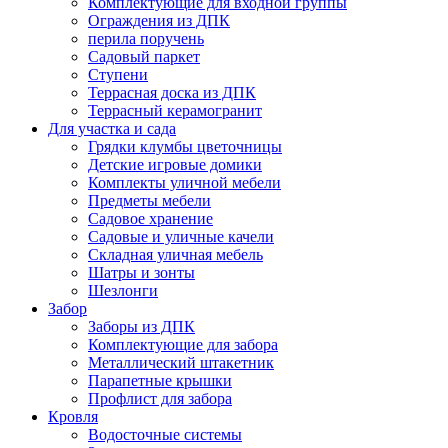
Комплектующие для входной группы
Ограждения из ДПК
перила поручень
Садовый паркет
Ступени
Террасная доска из ДПК
Террасный керамогранит
Для участка и сада
Грядки клумбы цветочницы
Детские игровые домики
Комплекты уличной мебели
Предметы мебели
Садовое хранение
Садовые и уличные качели
Складная уличная мебель
Шатры и зонты
Шезлонги
Забор
Заборы из ДПК
Комплектующие для забора
Металлический штакетник
Парапетные крышки
Профлист для забора
Кровля
Водосточные системы