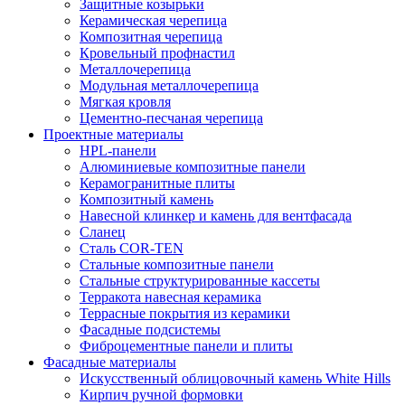
Защитные козырьки
Керамическая черепица
Композитная черепица
Кровельный профнастил
Металлочерепица
Модульная металлочерепица
Мягкая кровля
Цементно-песчаная черепица
Проектные материалы
HPL-панели
Алюминиевые композитные панели
Керамогранитные плиты
Композитный камень
Навесной клинкер и камень для вентфасада
Сланец
Сталь COR-TEN
Стальные композитные панели
Стальные структурированные кассеты
Терракота навесная керамика
Террасные покрытия из керамики
Фасадные подсистемы
Фиброцементные панели и плиты
Фасадные материалы
Искусственный облицовочный камень White Hills
Кирпич ручной формовки