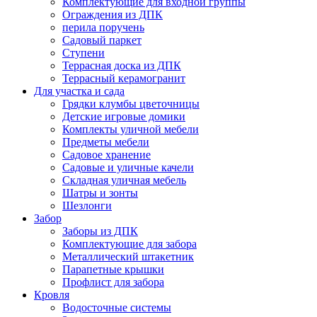
Комплектующие для входной группы
Ограждения из ДПК
перила поручень
Садовый паркет
Ступени
Террасная доска из ДПК
Террасный керамогранит
Для участка и сада
Грядки клумбы цветочницы
Детские игровые домики
Комплекты уличной мебели
Предметы мебели
Садовое хранение
Садовые и уличные качели
Складная уличная мебель
Шатры и зонты
Шезлонги
Забор
Заборы из ДПК
Комплектующие для забора
Металлический штакетник
Парапетные крышки
Профлист для забора
Кровля
Водосточные системы