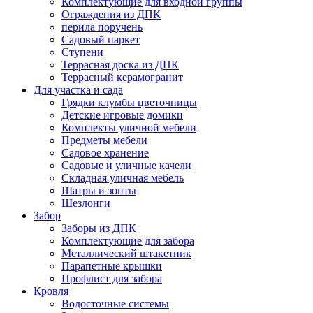
Комплектующие для входной группы
Ограждения из ДПК
перила поручень
Садовый паркет
Ступени
Террасная доска из ДПК
Террасный керамогранит
Для участка и сада
Грядки клумбы цветочницы
Детские игровые домики
Комплекты уличной мебели
Предметы мебели
Садовое хранение
Садовые и уличные качели
Складная уличная мебель
Шатры и зонты
Шезлонги
Забор
Заборы из ДПК
Комплектующие для забора
Металлический штакетник
Парапетные крышки
Профлист для забора
Кровля
Водосточные системы