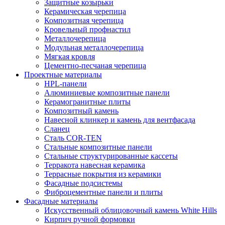
Защитные козырьки
Керамическая черепица
Композитная черепица
Кровельный профнастил
Металлочерепица
Модульная металлочерепица
Мягкая кровля
Цементно-песчаная черепица
Проектные материалы
HPL-панели
Алюминиевые композитные панели
Керамогранитные плиты
Композитный камень
Навесной клинкер и камень для вентфасада
Сланец
Сталь COR-TEN
Стальные композитные панели
Стальные структурированные кассеты
Терракота навесная керамика
Террасные покрытия из керамики
Фасадные подсистемы
Фиброцементные панели и плиты
Фасадные материалы
Искусственный облицовочный камень White Hills
Кирпич ручной формовки