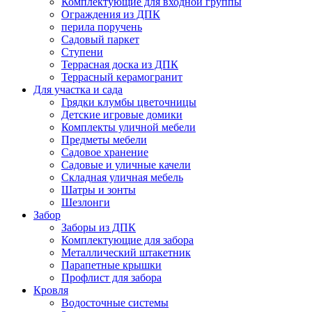
Комплектующие для входной группы
Ограждения из ДПК
перила поручень
Садовый паркет
Ступени
Террасная доска из ДПК
Террасный керамогранит
Для участка и сада
Грядки клумбы цветочницы
Детские игровые домики
Комплекты уличной мебели
Предметы мебели
Садовое хранение
Садовые и уличные качели
Складная уличная мебель
Шатры и зонты
Шезлонги
Забор
Заборы из ДПК
Комплектующие для забора
Металлический штакетник
Парапетные крышки
Профлист для забора
Кровля
Водосточные системы