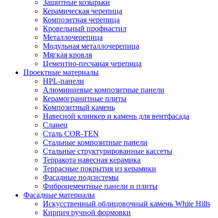
Защитные козырьки
Керамическая черепица
Композитная черепица
Кровельный профнастил
Металлочерепица
Модульная металлочерепица
Мягкая кровля
Цементно-песчаная черепица
Проектные материалы
HPL-панели
Алюминиевые композитные панели
Керамогранитные плиты
Композитный камень
Навесной клинкер и камень для вентфасада
Сланец
Сталь COR-TEN
Стальные композитные панели
Стальные структурированные кассеты
Терракота навесная керамика
Террасные покрытия из керамики
Фасадные подсистемы
Фиброцементные панели и плиты
Фасадные материалы
Искусственный облицовочный камень White Hills
Кирпич ручной формовки