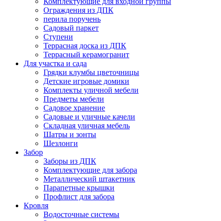
Комплектующие для входной группы
Ограждения из ДПК
перила поручень
Садовый паркет
Ступени
Террасная доска из ДПК
Террасный керамогранит
Для участка и сада
Грядки клумбы цветочницы
Детские игровые домики
Комплекты уличной мебели
Предметы мебели
Садовое хранение
Садовые и уличные качели
Складная уличная мебель
Шатры и зонты
Шезлонги
Забор
Заборы из ДПК
Комплектующие для забора
Металлический штакетник
Парапетные крышки
Профлист для забора
Кровля
Водосточные системы