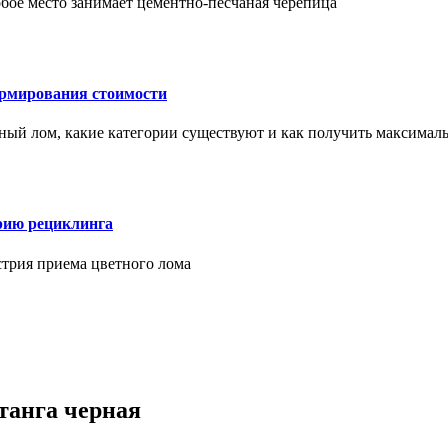
бое место занимает цементно-песчаная черепица
ормирования стоимости
ерный лом, какие категории существуют и как получить максима
рию рециклинга
стрия приема цветного лома
танга черная