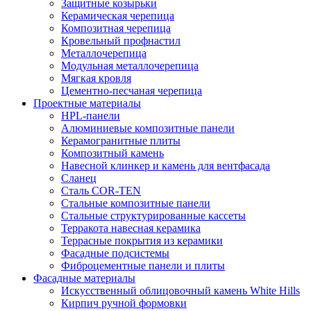
Защитные козырьки
Керамическая черепица
Композитная черепица
Кровельный профнастил
Металлочерепица
Модульная металлочерепица
Мягкая кровля
Цементно-песчаная черепица
Проектные материалы
HPL-панели
Алюминиевые композитные панели
Керамогранитные плиты
Композитный камень
Навесной клинкер и камень для вентфасада
Сланец
Сталь COR-TEN
Стальные композитные панели
Стальные структурированные кассеты
Терракота навесная керамика
Террасные покрытия из керамики
Фасадные подсистемы
Фиброцементные панели и плиты
Фасадные материалы
Искусственный облицовочный камень White Hills
Кирпич ручной формовки