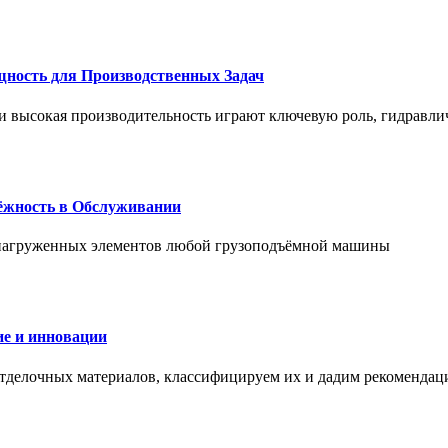
щность для Производственных Задач
и высокая производительность играют ключевую роль, гидравли
дёжность в Обслуживании
и нагруженных элементов любой грузоподъёмной машины
е и инновации
отделочных материалов, классифицируем их и дадим рекомендац