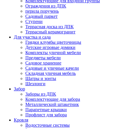
Комплектующие для входной группы
Ограждения из ДПК
перила поручень
Садовый паркет
Ступени
Террасная доска из ДПК
Террасный керамогранит
Для участка и сада
Грядки клумбы цветочницы
Детские игровые домики
Комплекты уличной мебели
Предметы мебели
Садовое хранение
Садовые и уличные качели
Складная уличная мебель
Шатры и зонты
Шезлонги
Забор
Заборы из ДПК
Комплектующие для забора
Металлический штакетник
Парапетные крышки
Профлист для забора
Кровля
Водосточные системы