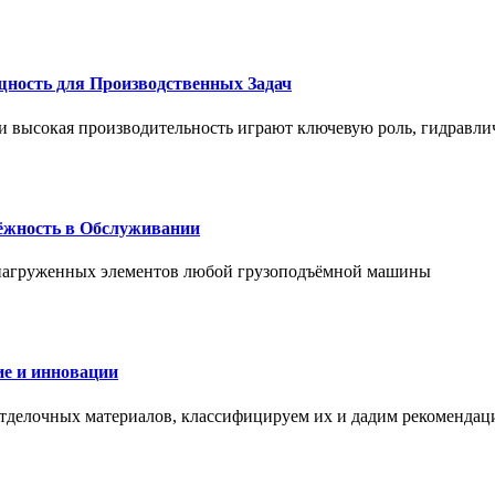
щность для Производственных Задач
и высокая производительность играют ключевую роль, гидравли
дёжность в Обслуживании
и нагруженных элементов любой грузоподъёмной машины
е и инновации
отделочных материалов, классифицируем их и дадим рекомендац