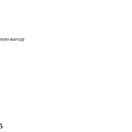
льную выгоду
5