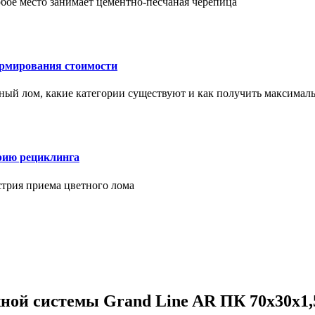
бое место занимает цементно-песчаная черепица
ормирования стоимости
ерный лом, какие категории существуют и как получить максима
рию рециклинга
стрия приема цветного лома
ой системы Grand Line AR ПК 70х30х1,