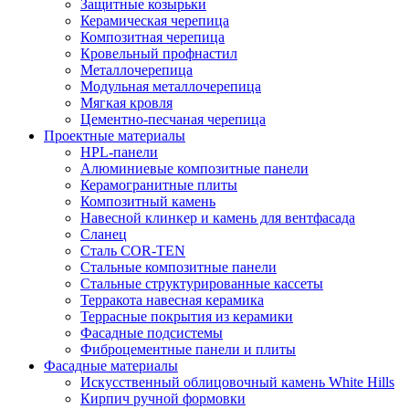
Защитные козырьки
Керамическая черепица
Композитная черепица
Кровельный профнастил
Металлочерепица
Модульная металлочерепица
Мягкая кровля
Цементно-песчаная черепица
Проектные материалы
HPL-панели
Алюминиевые композитные панели
Керамогранитные плиты
Композитный камень
Навесной клинкер и камень для вентфасада
Сланец
Сталь COR-TEN
Стальные композитные панели
Стальные структурированные кассеты
Терракота навесная керамика
Террасные покрытия из керамики
Фасадные подсистемы
Фиброцементные панели и плиты
Фасадные материалы
Искусственный облицовочный камень White Hills
Кирпич ручной формовки