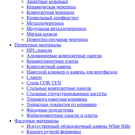
Защитные козырьки
Керамическая черепица
Композитная черепица
Кровельный профнастил
Металлочерепица
Модульная металлочерепица
Мягкая кровля
Цементно-песчаная черепица
Проектные материалы
HPL-панели
Алюминиевые композитные панели
Керамогранитные плиты
Композитный камень
Навесной клинкер и камень для вентфасада
Сланец
Сталь COR-TEN
Стальные композитные панели
Стальные структурированные кассеты
Терракота навесная керамика
Террасные покрытия из керамики
Фасадные подсистемы
Фиброцементные панели и плиты
Фасадные материалы
Искусственный облицовочный камень White Hills
Кирпич ручной формовки