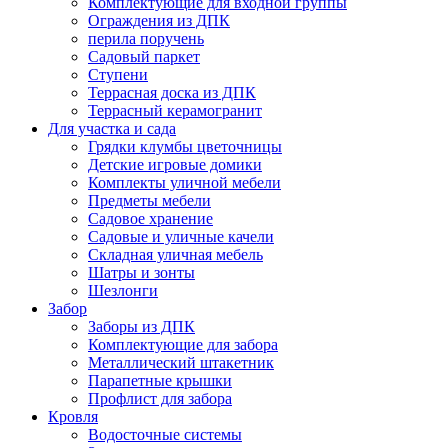
Комплектующие для входной группы
Ограждения из ДПК
перила поручень
Садовый паркет
Ступени
Террасная доска из ДПК
Террасный керамогранит
Для участка и сада
Грядки клумбы цветочницы
Детские игровые домики
Комплекты уличной мебели
Предметы мебели
Садовое хранение
Садовые и уличные качели
Складная уличная мебель
Шатры и зонты
Шезлонги
Забор
Заборы из ДПК
Комплектующие для забора
Металлический штакетник
Парапетные крышки
Профлист для забора
Кровля
Водосточные системы